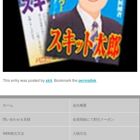
This entry was posted by
skit
. Bookmark the
permalink
.
ホーム
会社概要
問い合わせ＆見積
会員登録にて割引クーポン
WEB発注方法
入稿方法