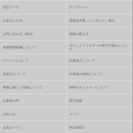
対応データ
テンプレート
お支払い方法
適格請求書（インボイス）発行
お問い合わせ（商品）
納期の数え方
ポケットフォルダーの本文中綴じについ
色調整用画像について、
て
ゴーストについて
圧着加工について
色校正について、
出荷後の納期について、
環境に優しい印刷について、
情報セキュリティについて、
お客様の声
取引実績
お知らせ
カート
会員ログイン
特定商取引