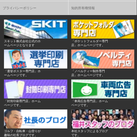
プライバシーポリシー
知的所有権情報
スキット株式会社公式のホ
「ポケットフォルダー専門
ームページとなります
店」ホームページです。
「選挙ポスター専門店」ホ
「ノベルティー制作専門
ームページです。
店」ホームページです。
「封筒印刷専門店」ホーム
「車両広告専門店」ホーム
ページです。
ページです。
ゴルフ・自転車・山登りが
本社スタッフによるブログ
趣味の社長ブログです。
です。