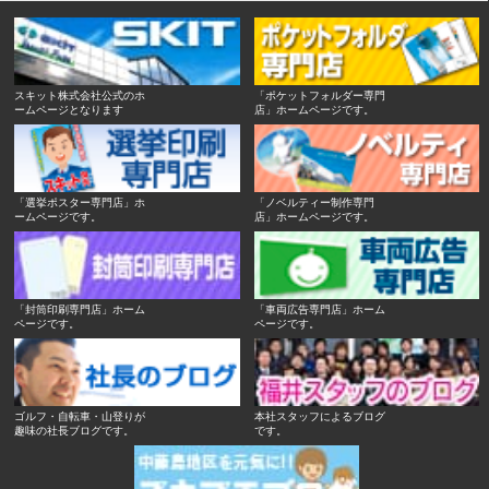
スキット株式会社公式のホ
「ポケットフォルダー専門
ームページとなります
店」ホームページです。
「選挙ポスター専門店」ホ
「ノベルティー制作専門
ームページです。
店」ホームページです。
「封筒印刷専門店」ホーム
「車両広告専門店」ホーム
ページです。
ページです。
ゴルフ・自転車・山登りが
本社スタッフによるブログ
趣味の社長ブログです。
です。