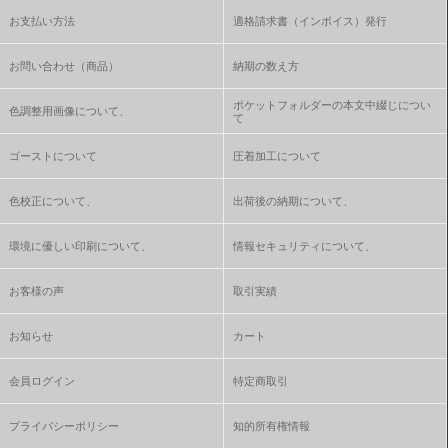
お支払い方法
適格請求書（インボイス）発行
お問い合わせ（商品）
納期の数え方
ポケットフォルダーの本文中綴じについ
色調整用画像について、
て
ゴーストについて
圧着加工について
色校正について、
出荷後の納期について、
環境に優しい印刷について、
情報セキュリティについて、
お客様の声
取引実績
お知らせ
カート
会員ログイン
特定商取引
プライバシーポリシー
知的所有権情報