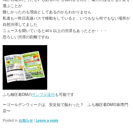
運ぶことが
難しかったのも理由としてあるのかもわかりません
私達も一昨日高速バスで移動をしていると、いつもなら何でもない場所が
自然渋滞してました
ニュースを聞いていると40ｋ以上の渋滞もあったとか・・・
恐ろしい渋滞の距離ですね
ふち糊圧着DMの
サンプル送付
も可能です
〜ゴールデンウィークは、安近短で賑わった？ ふち糊圧着DM印刷専門
店〜
Posted in
お知らせ
|
Leave a reply