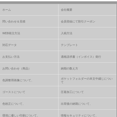
ホーム
会社概要
問い合わせ＆見積
会員登録にて割引クーポン
WEB発注方法
入稿方法
対応データ
テンプレート
お支払い方法
適格請求書（インボイス）発行
お問い合わせ（商品）
納期の数え方
ポケットフォルダーの本文中綴じについ
色調整用画像について、
て
ゴーストについて
圧着加工について
色校正について、
出荷後の納期について、
環境に優しい印刷について、
情報セキュリティについて、