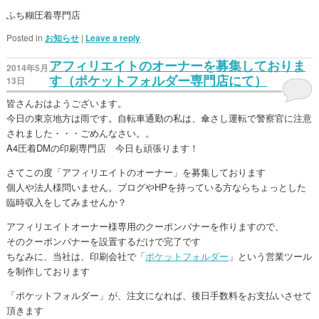
ふち糊圧着専門店
Posted in
お知らせ
|
Leave a reply
アフィリエイトのオーナーを募集しておりま
2014年5月
す（ポケットフォルダー専門店にて）
13日
皆さんおはようございます。
今日の東京地方は雨です。自転車通勤の私は、傘さし運転で警察官に注意
されました・・・ごめんなさい。。
A4圧着DMの印刷専門店 今日も頑張ります！
さてこの度「アフィリエイトのオーナー」を募集しております
個人や法人様問いません。ブログやHPを持っている方ならちょっとした
臨時収入をしてみませんか？
アフィリエイトオーナー様専用のクーポンバナーを作りますので、
そのクーポンバナーを設置するだけで完了です
ちなみに、当社は、印刷会社で「
ポケットフォルダー
」という営業ツール
を制作しております
「ポケットフォルダー」が、注文になれば、後日手数料をお支払いさせて
頂きます