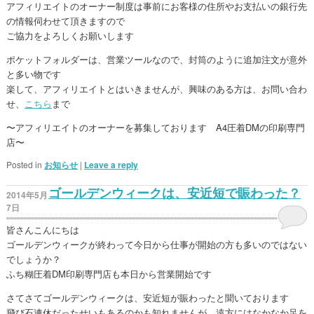
アフィリエイトのオーナー制度は事前にお客様の住所やお支払いの銀行先
の情報伺わせて頂きますので
ご協力をよろしくお願いします
ポケットフォルダーは、営業ツールなので、封筒のように追加注文が意外
と多い物です
楽して、アフィリエイトとはいきませんが、興味のある方は、お問い合わ
せ、
こちら
まで
〜アフィリエイトのオーナーを募集しております A4圧着DMの印刷専門
店〜
Posted in
お知らせ
|
Leave a reply
ゴールデンウィークは、安近短で賑わった？
2014年5月
7日
皆さんこんにちは
ゴールデンウィークが終わって今日から仕事が開始の方も多いのではない
でしょうか？
ふち糊圧着DM印刷専門店も本日から営業開始です
さてさてゴールデンウィークは、安近短が賑わったと聞いております
飛び石連休だったせいもあるのかも知れませんが、遠方にはなかなか足を