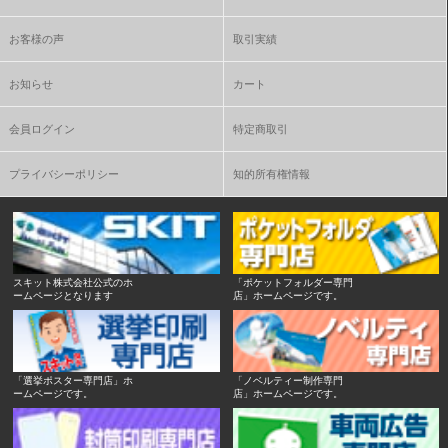
お客様の声
取引実績
お知らせ
カート
会員ログイン
特定商取引
プライバシーポリシー
知的所有権情報
スキット株式会社公式のホ
「ポケットフォルダー専門
ームページとなります
店」ホームページです。
「選挙ポスター専門店」ホ
「ノベルティー制作専門
ームページです。
店」ホームページです。