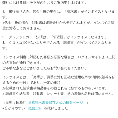
弊社における対応を下記のとおりご案内申し上げます。
1. 銀行振り込み、代金引換の場合は、「請求書」がインボイスとなりま
す。
※代金引換の場合、領収書は運送会社から発行されますが、インボイス制
度に対応しておりません。
2. クレジットカード決済は、「領収証」がインボイスになります。
3. クロネコ掛け払いより発行される「請求書」がインボイスとなりま
す。
インボイス制度に対応した書類が必要な場合は、ログインサイトより上記
の各書類が発行できます。
ご不明な点などございましたらお問い合わせください。
インボイスとは、「売手が、買手に対し正確な適用税率や消費税額等を伝
えるための手段」であり、一定の事項
が記載された請求書や納品書その他これらに類するものをいいます。
※ 請求書や納品書、領収書、レシート等、その書類の名称は問いません。
（参照：国税庁_
適格請求書等保存方式の概要ページ
）
※分かりやすい
概要 P4
を抜粋しました