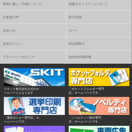
環境に優しい印刷について、
情報セキュリティについて、
お客様の声
取引実績
お知らせ
カート
会員ログイン
特定商取引
プライバシーポリシー
知的所有権情報
スキット株式会社公式のホ
「ポケットフォルダー専門
ームページとなります
店」ホームページです。
「選挙ポスター専門店」ホ
「ノベルティー制作専門
ームページです。
店」ホームページです。