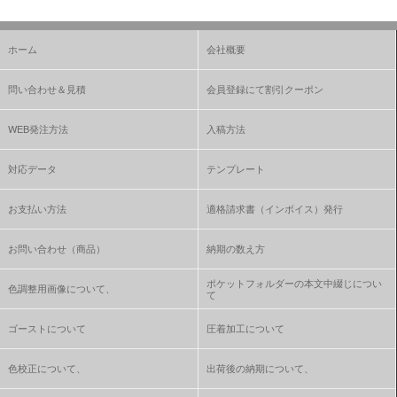
ホーム
会社概要
問い合わせ＆見積
会員登録にて割引クーポン
WEB発注方法
入稿方法
対応データ
テンプレート
お支払い方法
適格請求書（インボイス）発行
お問い合わせ（商品）
納期の数え方
ポケットフォルダーの本文中綴じについ
色調整用画像について、
て
ゴーストについて
圧着加工について
色校正について、
出荷後の納期について、