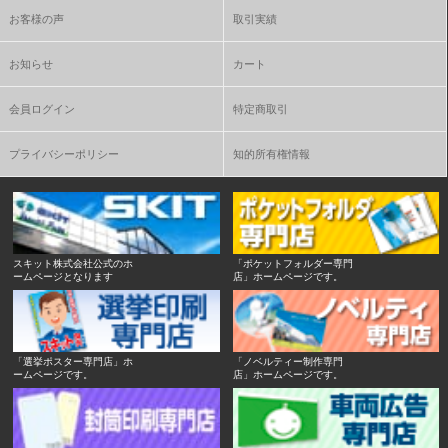
お客様の声
取引実績
お知らせ
カート
会員ログイン
特定商取引
プライバシーポリシー
知的所有権情報
スキット株式会社公式のホ
「ポケットフォルダー専門
ームページとなります
店」ホームページです。
「選挙ポスター専門店」ホ
「ノベルティー制作専門
ームページです。
店」ホームページです。