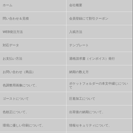
ホーム
会社概要
問い合わせ＆見積
会員登録にて割引クーポン
WEB発注方法
入稿方法
対応データ
テンプレート
お支払い方法
適格請求書（インボイス）発行
お問い合わせ（商品）
納期の数え方
ポケットフォルダーの本文中綴じについ
色調整用画像について、
て
ゴーストについて
圧着加工について
色校正について、
出荷後の納期について、
環境に優しい印刷について、
情報セキュリティについて、