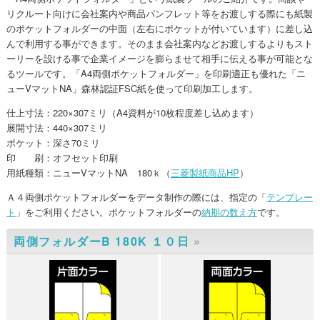
リクルート向けに会社案内や商品パンフレット等をお渡しする際にも紙製
のポケットフォルダーの中面（左右にポケットが付いています）に差し込
んで利用する事ができます。そのまま会社案内などお渡しするよりもスト
ーリーを設ける事で企業イメージを膨らませて相手に伝える事が可能とな
るツールです。「A4両側ポケットフォルダー」を印刷適正も優れた「ニ
ューVマットNA」森林認証FSC紙を使って印刷加工します。
仕上寸法：220×307ミリ（A4資料が10枚程度差し込めます）
展開寸法：440×307ミリ
ポケット：深さ70ミリ
印 刷：オフセット印刷
用紙種類：ニューVマットNA 180ｋ（
三菱製紙商品HP
）
Ａ４両側ポケットフォルダーをデータ制作の際には、指定の「
テンプレー
ト
」をご利用ください。ポケットフォルダーの
納期の数え方
です。
両側フォルダーB 180K １０日
»