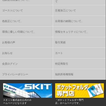
て
ゴーストについて
圧着加工について
色校正について、
出荷後の納期について、
環境に優しい印刷について、
情報セキュリティについて、
お客様の声
取引実績
お知らせ
カート
会員ログイン
特定商取引
プライバシーポリシー
知的所有権情報
スキット株式会社公式のホ
「ポケットフォルダー専門
ームページとなります
店」ホームページです。