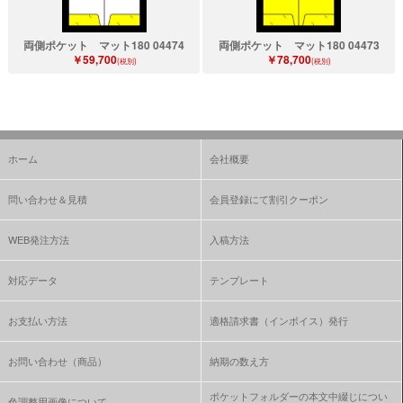
両側ポケット マット180 04474
両側ポケット マット180 04473
￥59,700
￥78,700
(税別)
(税別)
ホーム
会社概要
問い合わせ＆見積
会員登録にて割引クーポン
WEB発注方法
入稿方法
対応データ
テンプレート
お支払い方法
適格請求書（インボイス）発行
お問い合わせ（商品）
納期の数え方
ポケットフォルダーの本文中綴じについ
色調整用画像について、