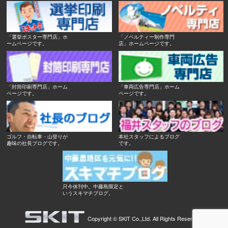
「選挙ポスター専門店」ホ
「ノベルティー制作専門
ームページです。
店」ホームページです。
「封筒印刷専門店」ホーム
「車両広告専門店」ホーム
ページです。
ページです。
ゴルフ・自転車・山登りが
本社スタッフによるブログ
趣味の社長ブログです。
です。
只今休刊中。中藤島限定と
いうスキマチブログ。
Copyright ©
SKiT Co.,Ltd.
All Rights Reserved.