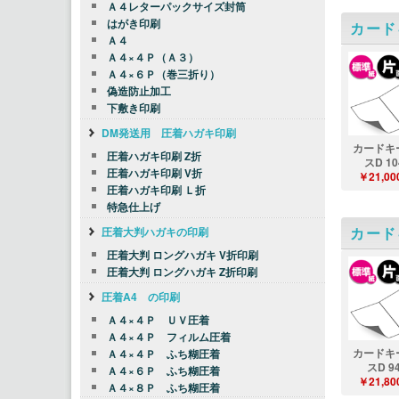
Ａ４レターパックサイズ封筒
はがき印刷
カード
Ａ４
Ａ４×４Ｐ（Ａ３）
Ａ４×６Ｐ（巻三折り）
偽造防止加工
下敷き印刷
DM発送用 圧着ハガキ印刷
カードキ
圧着ハガキ印刷 Z折
スD 10
圧着ハガキ印刷 V折
￥21,00
圧着ハガキ印刷 Ｌ折
特急仕上げ
カード
圧着大判ハガキの印刷
圧着大判 ロングハガキ V折印刷
圧着大判 ロングハガキ Z折印刷
圧着A4 の印刷
Ａ４×４Ｐ ＵＶ圧着
Ａ４×４Ｐ フィルム圧着
カードキ
Ａ４×４Ｐ ふち糊圧着
スD 9
Ａ４×６Ｐ ふち糊圧着
￥21,80
Ａ４×８Ｐ ふち糊圧着