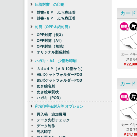
圧着封書 の印刷
カード
封書×６Ｐ ふち糊圧着
封書×８Ｐ ふち糊圧着
封筒（OPP＆紙封筒）
OPP封筒（長3）
OPP封筒（A4）
OPP封筒（無地）
オリジナル製袋封筒
カードキ
スD 8
ハガキ・A4 少部数印刷
￥22,80
Ａ４×４Ｐ（Ａ３ 10部から）
A5ポケットフォルダーPOD
B5ポケットフォルダーPOD
カード
ぬき絵名刺
ぬき絵年賀状
ハガキ（POD）
宛名印字＆封入等 オプション
再入稿 追加費用
データ先行チェック
カードキ
データ制作
スD 7
宛名印字
￥24,10