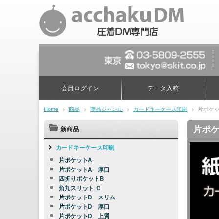
会員ログイン
データ入稿
Home
>
商品
>
商品ジャンル
>
カードキーケース印刷
>
片ポケッ
片ポケ
新商品
カードキーケース印刷
片ポケットA
片ポケットA 厚口
四折りポケットB
角丸スリット Ｃ
片ポケットD スリム
片ポケットD 厚口
片ポケットD 上質