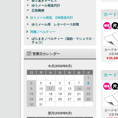
取り置きサービス
ゆうメール発送代行
広告郵便
カード
ゆうメール発送 DM発送代行
ゆうメール用 レターケース封筒
同梱ノベルティー
ばらまきノベルティー（塩飴・マシュマロ・
チョコ）
カードキ
営業日カレンダー
スD 6
￥25,40
今月(2026年8月)
日
月
火
水
木
金
土
カード
1
2
3
4
5
6
7
8
9
10
11
12
13
14
15
16
17
18
19
20
21
22
23
24
25
26
27
28
29
30
31
カードキ
翌月(2026年9月)
スD 5