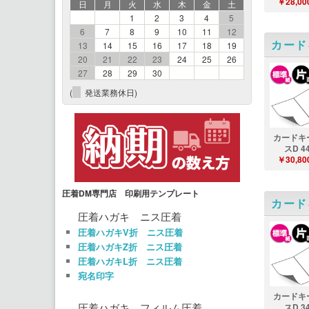
￥28,00
日
月
火
水
木
金
土
1
2
3
4
5
6
7
8
9
10
11
12
カード
13
14
15
16
17
18
19
20
21
22
23
24
25
26
27
28
29
30
(
発送業務休日)
カードキ
スD 4
￥30,80
圧着DM専門店 印刷用テンプレート
カード
圧着ハガキ ニス圧着
圧着ハガキV折 ニス圧着
圧着ハガキZ折 ニス圧着
圧着ハガキL折 ニス圧着
宛名印字
カードキ
圧着ハガキ フィルム圧着
スD 3