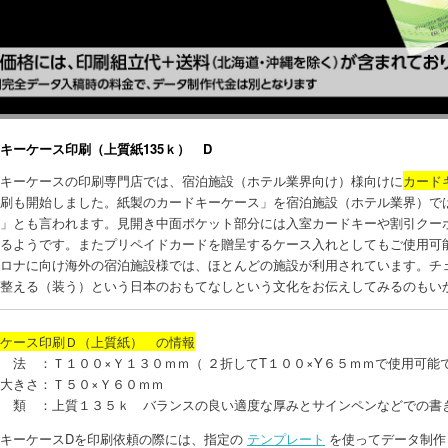
キーケース印刷（上質紙135ｋ） D
キーケースの印刷専門店では、宿泊施設（ホテル業界向け）様向けに
カード
刷も開始しました。紙製のカードキーケース」を宿泊施設（ホテル業界）で
」とも言われます。見開き中面ポケット部分には入室カードキーや割引クー
るようです。またプリペイドカードを贈呈するケース入れとしてもご使用可
ロナに向け海外の宿泊施設様では、ほとんどの施設が利用されています。チ
整える（装う）という日本のおもてなしという文化をお伝えしてみるのもい
ケース印刷Ｄ（上質紙） の情報
 法 ：Ｔ１００×Ｙ１３０ｍｍ（ ２折してT１００×Y６５ｍｍで使用可能で
大きさ：Ｔ５０×Ｙ６０ｍｍ
 類 ：上質１３５ｋ バランスの良い適度な厚みとサインペンなどでの書
キーケースDを印刷依頼の際には、指定の
テンプレート
を使ってデータ制作