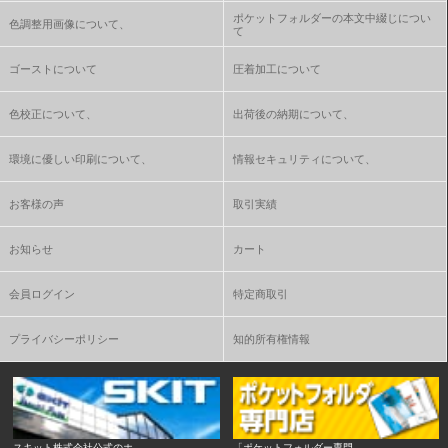
ポケットフォルダーの本文中綴じについ
色調整用画像について、
て
ゴーストについて
圧着加工について
色校正について、
出荷後の納期について、
環境に優しい印刷について、
情報セキュリティについて、
お客様の声
取引実績
お知らせ
カート
会員ログイン
特定商取引
プライバシーポリシー
知的所有権情報
スキット株式会社公式のホ
「ポケットフォルダー専門