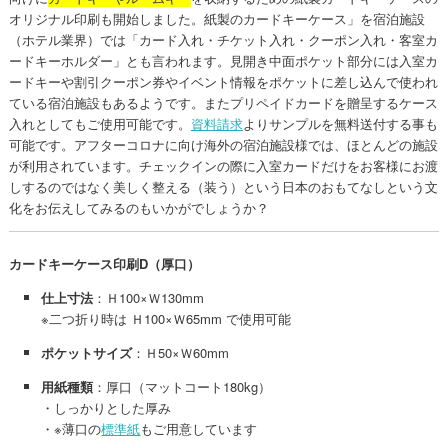
オリジナル印刷も開始しました。紙製のカードキーケース」を宿泊施設
（ホテル業界）では「カード入れ・チケット入れ・クーポン入れ・客室カ
ードキーホルダー」とも言われます。見開き中面ポケット部分には入室カ
ードキーや割引クーポン券やイベント情報をポケットに差し込んで使われ
ている宿泊施設もあるようです。またプリペイドカードを贈呈するケース
入れとしてもご使用可能です。
資料請求
よりサンプルを無料送付する事も
可能です。アフターコロナに向け海外の宿泊施設様では、ほとんどの施設
が利用されています。チェックインの際に入室カードだけをお客様にお渡
しするのではなく美しく整える（装う）という日本のおもてなしという文
化をお伝えしてみるのもいかがでしょうか？
カードキーケース印刷D（厚口）
仕上寸法
：Ｈ100×Ｗ130mm
※二つ折り時は Ｈ100×Ｗ65mm で使用可能
ポケットサイズ
：Ｈ50×Ｗ60mm
用紙種類
：厚口（マットコート180kg）
・しっかりとした厚み
・※薄口の
標準紙
もご用意しています