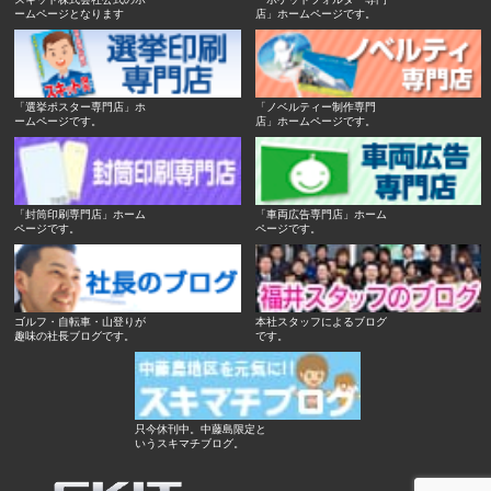
ームページとなります
店」ホームページです。
「選挙ポスター専門店」ホ
「ノベルティー制作専門
ームページです。
店」ホームページです。
「封筒印刷専門店」ホーム
「車両広告専門店」ホーム
ページです。
ページです。
ゴルフ・自転車・山登りが
本社スタッフによるブログ
趣味の社長ブログです。
です。
只今休刊中。中藤島限定と
いうスキマチブログ。