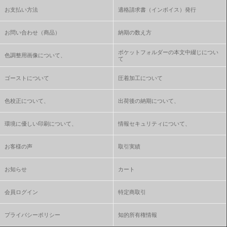
お支払い方法
適格請求書（インボイス）発行
お問い合わせ（商品）
納期の数え方
ポケットフォルダーの本文中綴じについ
色調整用画像について、
て
ゴーストについて
圧着加工について
色校正について、
出荷後の納期について、
環境に優しい印刷について、
情報セキュリティについて、
お客様の声
取引実績
お知らせ
カート
会員ログイン
特定商取引
プライバシーポリシー
知的所有権情報