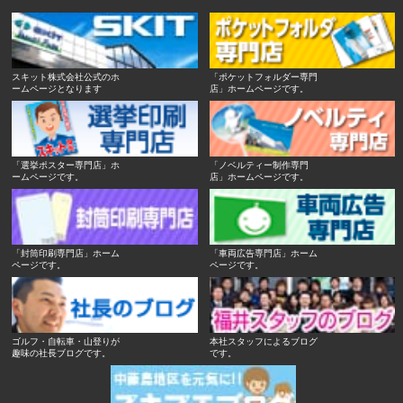
スキット株式会社公式のホ
「ポケットフォルダー専門
ームページとなります
店」ホームページです。
「選挙ポスター専門店」ホ
「ノベルティー制作専門
ームページです。
店」ホームページです。
「封筒印刷専門店」ホーム
「車両広告専門店」ホーム
ページです。
ページです。
ゴルフ・自転車・山登りが
本社スタッフによるブログ
趣味の社長ブログです。
です。