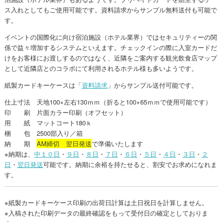
ス入れとしてもご使用可能です。資料請求からサンプル無料送付も可能で
す。
イベントの国際化に向け宿泊施設（ホテル業界）ではセキュリティーの関
係で益々増加するシステムといえます。チェックインの際に入室カードだ
けをお客様にお渡しするのではなく、近隣をご案内する観光飲食店マップ
として近隣店とのコラボにて利用されるホテル様も多いようです。
紙製カードキーケースは「
資料請求
」からサンプル送付可能です。
仕上寸法 天地100×左右130ｍｍ（折ると100×65ｍｍで使用可能です）
印 刷 片面カラー印刷（オフセット）
用 紙 マットコート180ｋ
梱 包 2500部入り／箱
納 期
AM締切 翌日発送
で準備いたします
※納期は、
中１０日
・
９日
・
８日
・
７日
・
６日
・
５日
・
４日
・
３日
・
２
日
・
翌日発送
可能です。納期に余裕を持たせると、割安でお求めになれま
す。
※紙製カードキーケース印刷の出荷日計算は土日祝日を計算しません。
※入稿された印刷データの最終確認をもって受付日の確定としておりま