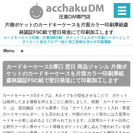
片側ポケットのカードキーケースを片面カラー印刷厚紙森
林認証FSC紙で翌日発送にて印刷加工します
カードキーケース印刷・圧着DM印刷・ポケットフォルダー印刷メーカーとして
ダイカット抜きグルアー貼り加工技術を活かす印刷通販
Menu
カードキーケースD厚口 翌日 商品ジャンル 片側ポ
ケットのカードキーケースを片面カラー印刷厚紙
森林認証FSC紙で翌日発送にて印刷加工します
カードキーケースDタイプは、Aタイプを小型化させることで、ポケット
は維持したまま価格を抑えることに成功しました。紙製「カードキーケー
ス」は、宿泊施設（ホテル業界）では「カード入れ・チケット入れ・客室
カードキーホルダー」とも言われます。中面のポケット部分には入室用カ
ードキーが差し込めるように作られております。入室用カードキー以外に
も割引クーポン券やイベント情報をポケットに差し込んで使われている宿
泊施設（ホテル業界）もあるようです。プリペイドカードを贈呈するケー