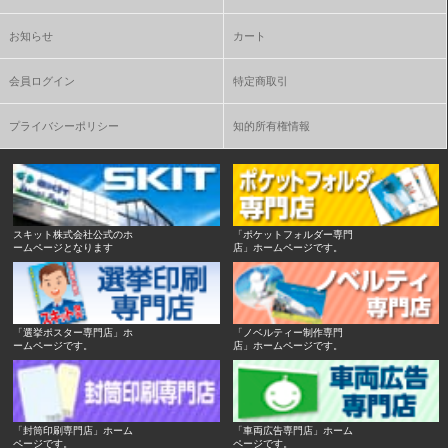
お知らせ
カート
会員ログイン
特定商取引
プライバシーポリシー
知的所有権情報
スキット株式会社公式のホ
「ポケットフォルダー専門
ームページとなります
店」ホームページです。
「選挙ポスター専門店」ホ
「ノベルティー制作専門
ームページです。
店」ホームページです。
「封筒印刷専門店」ホーム
「車両広告専門店」ホーム
ページです。
ページです。