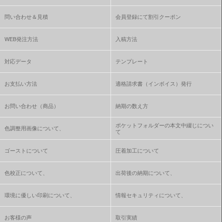
問い合わせ＆見積
会員登録にて割引クーポン
WEB発注方法
入稿方法
対応データ
テンプレート
お支払い方法
適格請求書（インボイス）発行
お問い合わせ（商品）
納期の数え方
ポケットフォルダーの本文中綴じについ
色調整用画像について、
て
ゴーストについて
圧着加工について
色校正について、
出荷後の納期について、
環境に優しい印刷について、
情報セキュリティについて、
お客様の声
取引実績