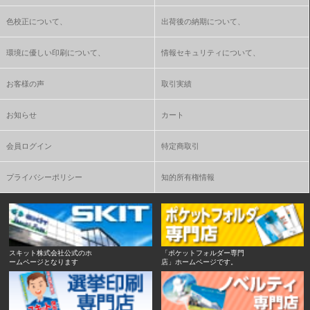
色校正について、
出荷後の納期について、
環境に優しい印刷について、
情報セキュリティについて、
お客様の声
取引実績
お知らせ
カート
会員ログイン
特定商取引
プライバシーポリシー
知的所有権情報
スキット株式会社公式のホ
「ポケットフォルダー専門
ームページとなります
店」ホームページです。