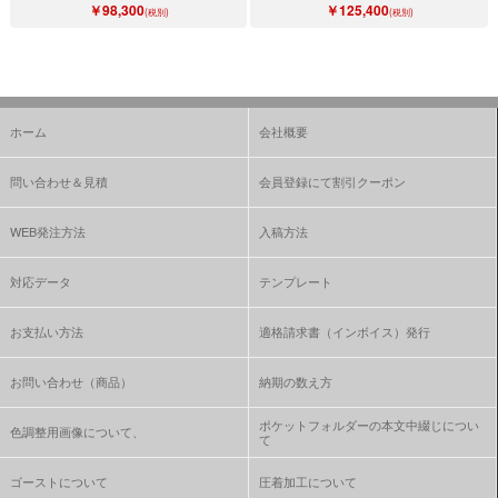
￥98,300
￥125,400
(税別)
(税別)
ホーム
会社概要
問い合わせ＆見積
会員登録にて割引クーポン
WEB発注方法
入稿方法
対応データ
テンプレート
お支払い方法
適格請求書（インボイス）発行
お問い合わせ（商品）
納期の数え方
ポケットフォルダーの本文中綴じについ
色調整用画像について、
て
ゴーストについて
圧着加工について