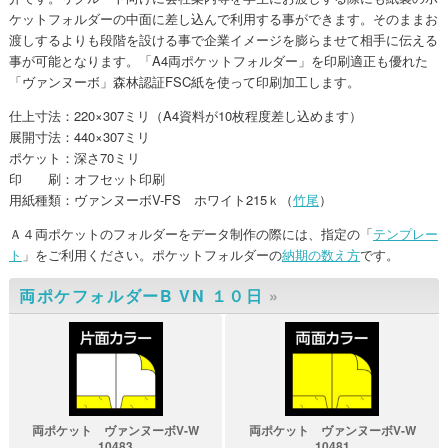
ケットフォルダーの中面に差し込んで利用する事ができます。そのままお
渡しするよりも段階を設ける事で企業イメージを膨らませて相手に伝える
事が可能となります。「A4両ポケットフォルダー」を印刷適正も優れた
「ヴァンヌーボ」森林認証FSC紙を使って印刷加工します。
仕上寸法：220×307ミリ（A4資料が10枚程度差し込めます）
展開寸法：440×307ミリ
ポケット：深さ70ミリ
印 刷：オフセット印刷
用紙種類：ヴァンヌーボV-FS ホワイト215ｋ（
竹尾
）
Ａ４両ポケットのフォルダーをデータ制作の際には、指定の「
テンプレー
ト
」をご利用ください。ポケットフォルダーの
納期の数え方
です。
両ポケフォルダーB VN １０日
»
両ポケット ヴァンヌーボV-W
両ポケット ヴァンヌーボV-W
10483
10481