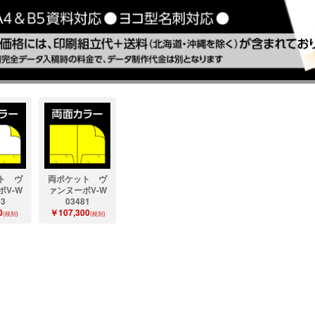
ト ヴ
両ポケット ヴ
ボV-W
ァンヌーボV-W
83
03481
0
￥107,300
(税別)
(税別)