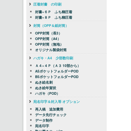
圧着封書 の印刷
封書×６Ｐ ふち糊圧着
封書×８Ｐ ふち糊圧着
封筒（OPP＆紙封筒）
OPP封筒（長3）
OPP封筒（A4）
OPP封筒（無地）
オリジナル製袋封筒
ハガキ・A4 少部数印刷
Ａ４×４Ｐ（Ａ３ 10部から）
A5ポケットフォルダーPOD
B5ポケットフォルダーPOD
ぬき絵名刺
ぬき絵年賀状
ハガキ（POD）
宛名印字＆封入等 オプション
再入稿 追加費用
データ先行チェック
データ制作
宛名印字