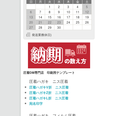
日
月
火
水
木
金
土
1
2
3
4
5
6
7
8
9
10
11
12
13
14
15
16
17
18
19
20
21
22
23
24
25
26
27
28
29
30
(
発送業務休日)
圧着DM専門店 印刷用テンプレート
圧着ハガキ ニス圧着
圧着ハガキV折 ニス圧着
圧着ハガキZ折 ニス圧着
圧着ハガキL折 ニス圧着
宛名印字
圧着ハガキ フィルム圧着