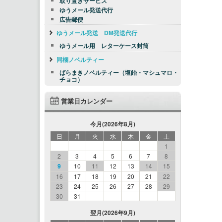
取り置きサービス
ゆうメール発送代行
広告郵便
ゆうメール発送 DM発送代行
ゆうメール用 レターケース封筒
同梱ノベルティー
ばらまきノベルティー（塩飴・マシュマロ・
チョコ）
営業日カレンダー
今月(2026年8月)
日
月
火
水
木
金
土
1
2
3
4
5
6
7
8
9
10
11
12
13
14
15
16
17
18
19
20
21
22
23
24
25
26
27
28
29
30
31
翌月(2026年9月)