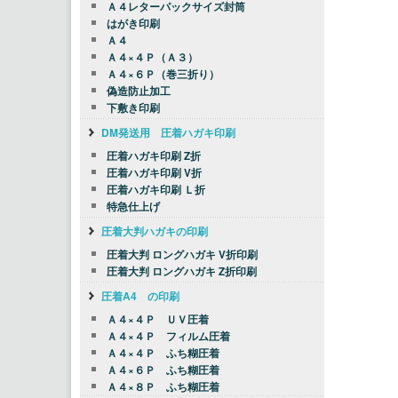
Ａ４レターパックサイズ封筒
はがき印刷
Ａ４
Ａ４×４Ｐ（Ａ３）
Ａ４×６Ｐ（巻三折り）
偽造防止加工
下敷き印刷
DM発送用 圧着ハガキ印刷
圧着ハガキ印刷 Z折
圧着ハガキ印刷 V折
圧着ハガキ印刷 Ｌ折
特急仕上げ
圧着大判ハガキの印刷
圧着大判 ロングハガキ V折印刷
圧着大判 ロングハガキ Z折印刷
圧着A4 の印刷
Ａ４×４Ｐ ＵＶ圧着
Ａ４×４Ｐ フィルム圧着
Ａ４×４Ｐ ふち糊圧着
Ａ４×６Ｐ ふち糊圧着
Ａ４×８Ｐ ふち糊圧着