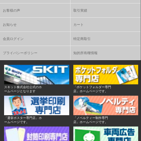
お客様の声
取引実績
お知らせ
カート
会員ログイン
特定商取引
プライバシーポリシー
知的所有権情報
スキット株式会社公式のホ
「ポケットフォルダー専門
ームページとなります
店」ホームページです。
「選挙ポスター専門店」ホ
「ノベルティー制作専門
ームページです。
店」ホームページです。