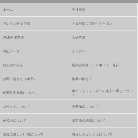
ホーム
会社概要
問い合わせ＆見積
会員登録にて割引クーポン
WEB発注方法
入稿方法
対応データ
テンプレート
お支払い方法
適格請求書（インボイス）発行
お問い合わせ（商品）
納期の数え方
ポケットフォルダーの本文中綴じについ
色調整用画像について、
て
ゴーストについて
圧着加工について
色校正について、
出荷後の納期について、
環境に優しい印刷について、
情報セキュリティについて、