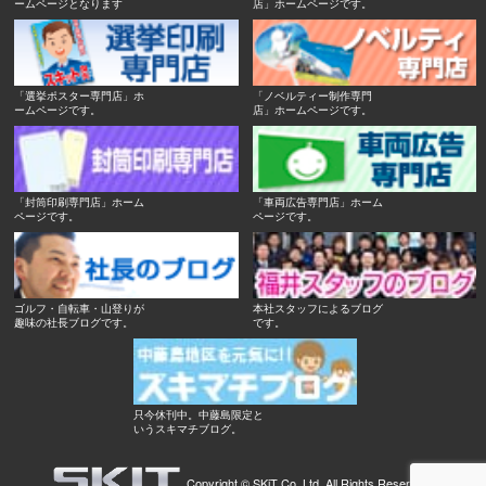
ームページとなります
店」ホームページです。
「選挙ポスター専門店」ホ
「ノベルティー制作専門
ームページです。
店」ホームページです。
「封筒印刷専門店」ホーム
「車両広告専門店」ホーム
ページです。
ページです。
ゴルフ・自転車・山登りが
本社スタッフによるブログ
趣味の社長ブログです。
です。
只今休刊中。中藤島限定と
いうスキマチブログ。
Copyright ©
SKiT Co.,Ltd.
All Rights Reserved.