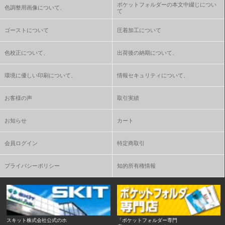
ポケットフォルダーの本文中綴じについ
色調整用画像について、
て
ゴーストについて
圧着加工について
色校正について、
出荷後の納期について、
環境に優しい印刷について、
情報セキュリティについて、
お客様の声
取引実績
お知らせ
カート
会員ログイン
特定商取引
プライバシーポリシー
知的所有権情報
スキット株式会社公式のホ
「ポケットフォルダー専門