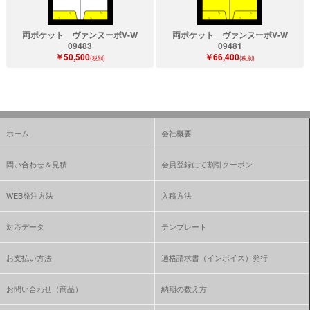
両ポケット ヴァンヌーボV-W
両ポケット ヴァンヌーボV-W
09483
09481
￥50,500
￥66,400
(税別)
(税別)
ホーム
会社概要
問い合わせ＆見積
会員登録にて割引クーポン
WEB発注方法
入稿方法
対応データ
テンプレート
お支払い方法
適格請求書（インボイス）発行
お問い合わせ（商品）
納期の数え方