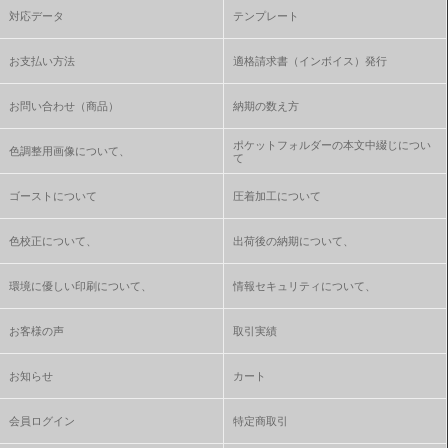
対応データ
テンプレート
お支払い方法
適格請求書（インボイス）発行
お問い合わせ（商品）
納期の数え方
ポケットフォルダーの本文中綴じについ
色調整用画像について、
て
ゴーストについて
圧着加工について
色校正について、
出荷後の納期について、
環境に優しい印刷について、
情報セキュリティについて、
お客様の声
取引実績
お知らせ
カート
会員ログイン
特定商取引