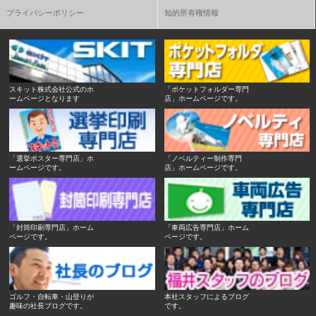
プライバシーポリシー
知的所有権情報
スキット株式会社公式のホ
「ポケットフォルダー専門
ームページとなります
店」ホームページです。
「選挙ポスター専門店」ホ
「ノベルティー制作専門
ームページです。
店」ホームページです。
「封筒印刷専門店」ホーム
「車両広告専門店」ホーム
ページです。
ページです。
ゴルフ・自転車・山登りが
本社スタッフによるブログ
趣味の社長ブログです。
です。