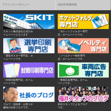
プライバシーポリシー
知的所有権情報
スキット株式会社公式のホ
「ポケットフォルダー専門
ームページとなります
店」ホームページです。
「選挙ポスター専門店」ホ
「ノベルティー制作専門
ームページです。
店」ホームページです。
「封筒印刷専門店」ホーム
「車両広告専門店」ホーム
ページです。
ページです。
ゴルフ・自転車・山登りが
本社スタッフによるブログ
趣味の社長ブログです。
です。