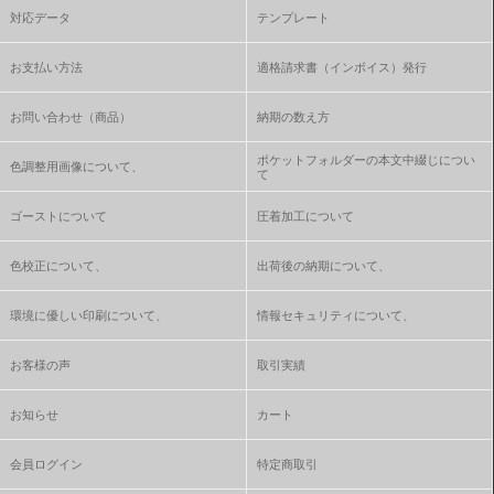
対応データ
テンプレート
お支払い方法
適格請求書（インボイス）発行
お問い合わせ（商品）
納期の数え方
ポケットフォルダーの本文中綴じについ
色調整用画像について、
て
ゴーストについて
圧着加工について
色校正について、
出荷後の納期について、
環境に優しい印刷について、
情報セキュリティについて、
お客様の声
取引実績
お知らせ
カート
会員ログイン
特定商取引