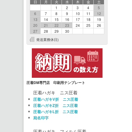
日
月
火
水
木
金
土
1
2
3
4
5
6
7
8
9
10
11
12
13
14
15
16
17
18
19
20
21
22
23
24
25
26
27
28
29
30
(
発送業務休日)
圧着DM専門店 印刷用テンプレート
圧着ハガキ ニス圧着
圧着ハガキV折 ニス圧着
圧着ハガキZ折 ニス圧着
圧着ハガキL折 ニス圧着
宛名印字
圧着ハガキ フィルム圧着