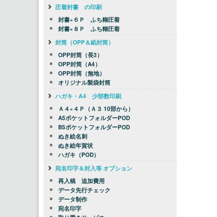
圧着封書 の印刷
封書×６Ｐ ふち糊圧着
封書×８Ｐ ふち糊圧着
封筒（OPP＆紙封筒）
OPP封筒（長3）
OPP封筒（A4）
OPP封筒（無地）
オリジナル製袋封筒
ハガキ・A4 少部数印刷
Ａ４×４Ｐ（Ａ３ 10部から）
A5ポケットフォルダーPOD
B5ポケットフォルダーPOD
ぬき絵名刺
ぬき絵年賀状
ハガキ（POD）
宛名印字＆封入等 オプション
再入稿 追加費用
データ先行チェック
データ制作
宛名印字