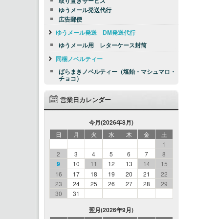
取り置きサービス
ゆうメール発送代行
広告郵便
ゆうメール発送 DM発送代行
ゆうメール用 レターケース封筒
同梱ノベルティー
ばらまきノベルティー（塩飴・マシュマロ・
チョコ）
営業日カレンダー
今月(2026年8月)
日
月
火
水
木
金
土
1
2
3
4
5
6
7
8
9
10
11
12
13
14
15
16
17
18
19
20
21
22
23
24
25
26
27
28
29
30
31
翌月(2026年9月)