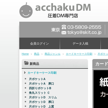
会員ログイン
データ入稿
Home
>
商品
>
商品ジャンル
>
カードキーケース印刷
>
片ポケッ
カード
新商品
カードキーケース印刷
片ポケットA
片ポケットA 厚口
四折りポケットB
角丸スリット Ｃ
片ポケットD スリム
片ポケットD 厚口
片ポケットD 上質