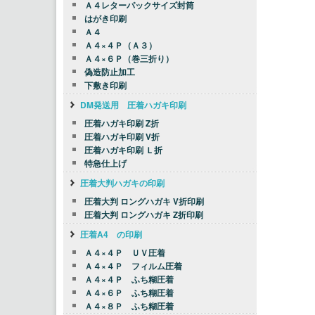
Ａ４レターパックサイズ封筒
はがき印刷
Ａ４
Ａ４×４Ｐ（Ａ３）
Ａ４×６Ｐ（巻三折り）
偽造防止加工
下敷き印刷
DM発送用 圧着ハガキ印刷
圧着ハガキ印刷 Z折
圧着ハガキ印刷 V折
圧着ハガキ印刷 Ｌ折
特急仕上げ
圧着大判ハガキの印刷
圧着大判 ロングハガキ V折印刷
圧着大判 ロングハガキ Z折印刷
圧着A4 の印刷
Ａ４×４Ｐ ＵＶ圧着
Ａ４×４Ｐ フィルム圧着
Ａ４×４Ｐ ふち糊圧着
Ａ４×６Ｐ ふち糊圧着
Ａ４×８Ｐ ふち糊圧着