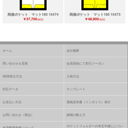
両側ポケット マット180 10474
両側ポケット マット180 10473
￥37,700
￥48,900
(税別)
(税別)
ホーム
会社概要
問い合わせ＆見積
会員登録にて割引クーポン
WEB発注方法
入稿方法
対応データ
テンプレート
お支払い方法
適格請求書（インボイス）発行
お問い合わせ（商品）
納期の数え方
ポケットフォルダーの本文中綴じについ
色調整用画像について、