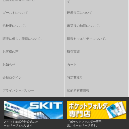
て
ゴーストについて
圧着加工について
色校正について、
出荷後の納期について、
環境に優しい印刷について、
情報セキュリティについて、
お客様の声
取引実績
お知らせ
カート
会員ログイン
特定商取引
プライバシーポリシー
知的所有権情報
スキット株式会社公式のホ
「ポケットフォルダー専門
ームページとなります
店」ホームページです。