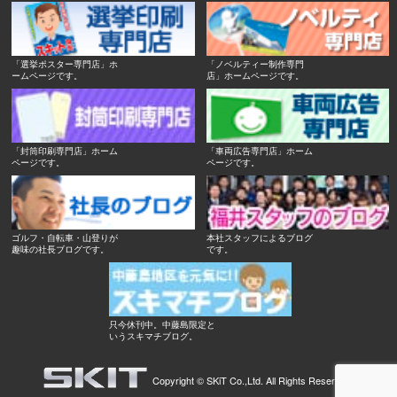
「選挙ポスター専門店」ホ
「ノベルティー制作専門
ームページです。
店」ホームページです。
「封筒印刷専門店」ホーム
「車両広告専門店」ホーム
ページです。
ページです。
ゴルフ・自転車・山登りが
本社スタッフによるブログ
趣味の社長ブログです。
です。
只今休刊中。中藤島限定と
いうスキマチブログ。
Copyright ©
SKiT Co.,Ltd.
All Rights Reserved.