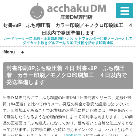
封書×8P ふち糊圧着 カラー印刷／モノクロ印刷加工 ４
日以内で発送準備します
カードキーケース印刷・圧着DM印刷・ポケットフォルダー印刷メーカーとして
ダイカット抜きグルアー貼り加工技術を活かす印刷通販
Menu
封書印刷8Pふち糊圧着 ４日 封書×8P ふち糊圧
着 カラー印刷／モノクロ印刷加工 ４日以内で
発送準備します
圧着ＤＭ専門店にて、ふち糊型の圧着DM「圧着封書シリーズ」定形外封
筒（A4圧着）と比べてゆうメール発送の料金が割安な設定になっていま
す。圧着加工があることでお客様のお手元に届いた際には、中身をめくっ
て確認したくなるような心理的効果によって開封率も高まります。この商
品の圧着面は「ふち糊式」になっており、落ち着いて自然な仕上がりとな
っております。お客様に届いた時に与えるインパクトは、ハガキとは全く
違った印象になることでしょう。「
宛名印字
（印字orラベル貼り）」や