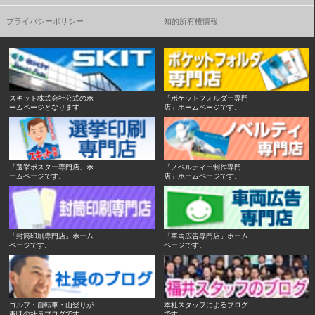
プライバシーポリシー
知的所有権情報
スキット株式会社公式のホ
「ポケットフォルダー専門
ームページとなります
店」ホームページです。
「選挙ポスター専門店」ホ
「ノベルティー制作専門
ームページです。
店」ホームページです。
「封筒印刷専門店」ホーム
「車両広告専門店」ホーム
ページです。
ページです。
ゴルフ・自転車・山登りが
本社スタッフによるブログ
趣味の社長ブログです。
です。