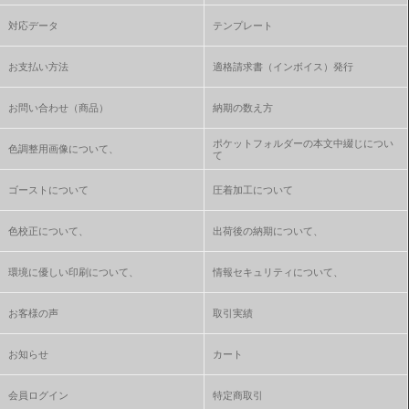
対応データ
テンプレート
お支払い方法
適格請求書（インボイス）発行
お問い合わせ（商品）
納期の数え方
ポケットフォルダーの本文中綴じについ
色調整用画像について、
て
ゴーストについて
圧着加工について
色校正について、
出荷後の納期について、
環境に優しい印刷について、
情報セキュリティについて、
お客様の声
取引実績
お知らせ
カート
会員ログイン
特定商取引