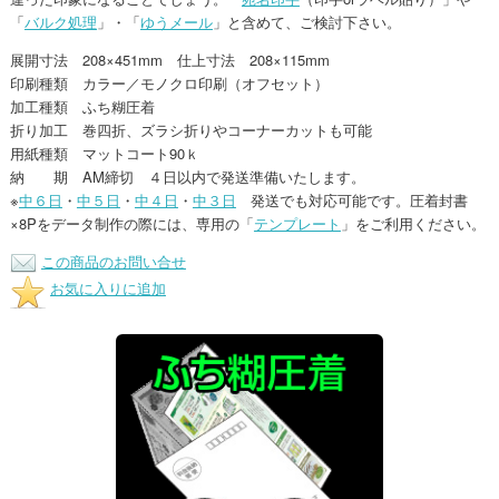
「
バルク処理
」・「
ゆうメール
」と含めて、ご検討下さい。
展開寸法 208×451mm 仕上寸法 208×115mm
印刷種類 カラー／モノクロ印刷（オフセット）
加工種類 ふち糊圧着
折り加工 巻四折、ズラシ折りやコーナーカットも可能
用紙種類 マットコート90ｋ
納 期 AM締切 ４日以内で発送準備いたします。
※
中６日
・
中５日
・
中４日
・
中３日
発送でも対応可能です。圧着封書
×8Pをデータ制作の際には、専用の「
テンプレート
」をご利用ください。
この商品のお問い合せ
お気に入りに追加