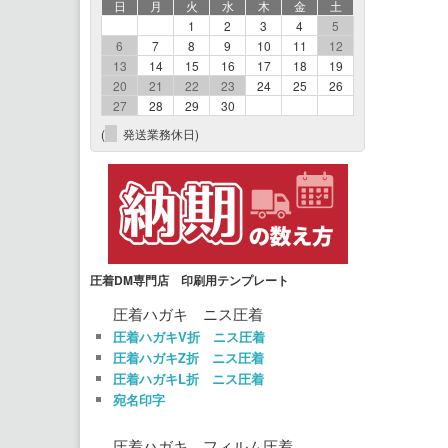
日
月
火
水
木
金
土
1
2
3
4
5
6
7
8
9
10
11
12
13
14
15
16
17
18
19
20
21
22
23
24
25
26
27
28
29
30
(
発送業務休日)
圧着DM専門店 印刷用テンプレート
圧着ハガキ ニス圧着
圧着ハガキV折 ニス圧着
圧着ハガキZ折 ニス圧着
圧着ハガキL折 ニス圧着
宛名印字
圧着ハガキ フィルム圧着