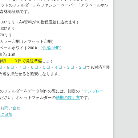
ケットのフォルダー」をファンシーペーパー「アラベールホワ
C森林認証紙です。
×307ミリ（A4資料が10枚程度差し込めます）
307ミリ
70ミリ
カラー印刷（オフセット印刷）
ベールホワイト200ｋ（
竹尾のHP
）
個入/１箱
締切 １０日で発送準備
します
日
・
８日
・
７日
・
６日
・
５日
・
４日
・
３日
・
２日
でも対応可能
余裕を持たせると割安になります。
のフォルダーをデータ制作の際には、指定の「
テンプレー
ださい。ポケットフォルダーの
納期の数え方
です。
のお問い合せ
りに追加