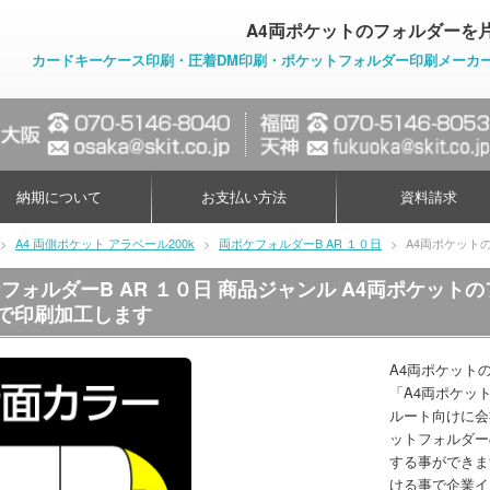
A4両ポケットのフォルダーを
カードキーケース印刷・圧着DM印刷・ポケットフォルダー印刷メーカ
納期について
お支払い方法
資料請求
>
A4 両側ポケット アラベール200k
>
両ポケフォルダーB AR １０日
>
A4両ポケット
フォルダーB AR １０日 商品ジャンル A4両ポケッ
ｋで印刷加工します
A4両ポケット
「A4両ポケッ
ルート向けに会
ットフォルダー
する事ができま
ける事で企業イ