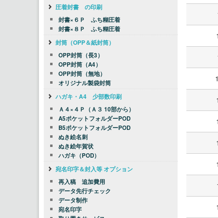
圧着封書 の印刷
封書×６Ｐ ふち糊圧着
封書×８Ｐ ふち糊圧着
封筒（OPP＆紙封筒）
OPP封筒（長3）
OPP封筒（A4）
OPP封筒（無地）
オリジナル製袋封筒
ハガキ・A4 少部数印刷
Ａ４×４Ｐ（Ａ３ 10部から）
A5ポケットフォルダーPOD
B5ポケットフォルダーPOD
ぬき絵名刺
ぬき絵年賀状
ハガキ（POD）
宛名印字＆封入等 オプション
再入稿 追加費用
データ先行チェック
データ制作
宛名印字