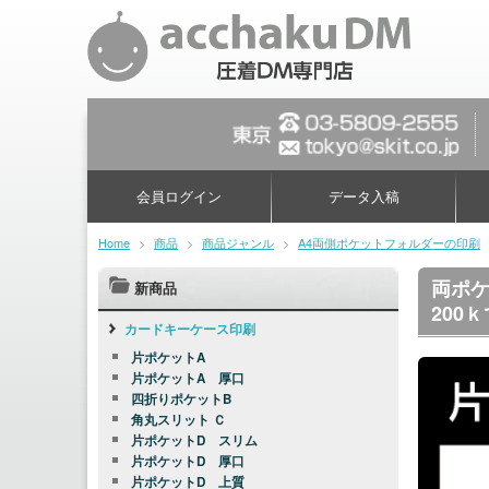
会員ログイン
データ入稿
Home
>
商品
>
商品ジャンル
>
A4両側ポケットフォルダーの印刷
両ポケ
新商品
200
カードキーケース印刷
片ポケットA
片ポケットA 厚口
四折りポケットB
角丸スリット Ｃ
片ポケットD スリム
片ポケットD 厚口
片ポケットD 上質