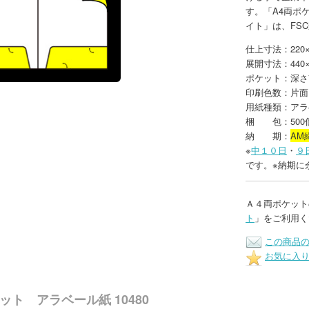
す。「A4両ポ
イト」は、FS
仕上寸法：220
展開寸法：440×
ポケット：深さ
印刷色数：片面
用紙種類：アラ
梱 包：500
納 期：
AM
※
中１０日
・
９
です。※納期に
Ａ４両ポケット
ト
」をご利用く
この商品
お気に入
ット アラベール紙 10480