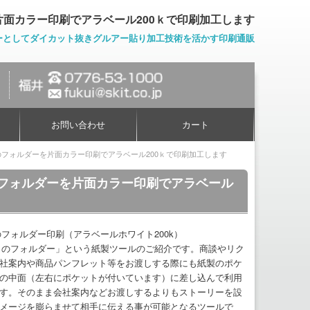
片面カラー印刷でアラベール200ｋで印刷加工します
ーとしてダイカット抜きグルアー貼り加工技術を活かす印刷通販
お問い合わせ
カート
のフォルダーを片面カラー印刷でアラベール200ｋで印刷加工します
トのフォルダーを片面カラー印刷でアラベール
のフォルダー印刷（アラベールホワイト200k）
トのフォルダー」という紙製ツールのご紹介です。商談やリク
社案内や商品パンフレット等をお渡しする際にも紙製のポケ
の中面（左右にポケットが付いています）に差し込んで利用
す。そのまま会社案内などお渡しするよりもストーリーを設
メージを膨らませて相手に伝える事が可能となるツールで