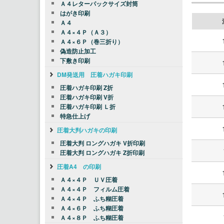
Ａ４レターパックサイズ封筒
はがき印刷
Ａ４
Ａ４×４Ｐ（Ａ３）
Ａ４×６Ｐ（巻三折り）
偽造防止加工
下敷き印刷
DM発送用 圧着ハガキ印刷
圧着ハガキ印刷 Z折
圧着ハガキ印刷 V折
圧着ハガキ印刷 Ｌ折
特急仕上げ
圧着大判ハガキの印刷
圧着大判 ロングハガキ V折印刷
圧着大判 ロングハガキ Z折印刷
圧着A4 の印刷
Ａ４×４Ｐ ＵＶ圧着
Ａ４×４Ｐ フィルム圧着
Ａ４×４Ｐ ふち糊圧着
Ａ４×６Ｐ ふち糊圧着
Ａ４×８Ｐ ふち糊圧着