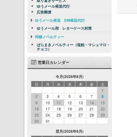
取り置きサービス
ゆうメール発送代行
広告郵便
ゆうメール発送 DM発送代行
ゆうメール用 レターケース封筒
同梱ノベルティー
ばらまきノベルティー（塩飴・マシュマロ・
チョコ）
営業日カレンダー
今月(2026年8月)
日
月
火
水
木
金
土
1
2
3
4
5
6
7
8
9
10
11
12
13
14
15
16
17
18
19
20
21
22
23
24
25
26
27
28
29
30
31
翌月(2026年9月)