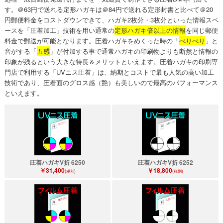
す。＠63円で送れる定形ハガキは＠84円で送れる定形封書と比べて＠20
円郵便料金をコストダウンできて、ハガキ2枚分・3枚分といった情報スペ
ースを「圧着加工」技術を用い通常の
定形ハガキ倍以上の情報
を同じ郵便
料金で郵送が可能となります。圧着ハガキをめくった時の「
ぺりぺり
」と
音がする「
五感
」が付加する事で通常ハガキの印刷物よりも断然と情報の
印象が残るという大きな特長＆メリットといえます。圧着ハガキの印刷専
門店で利用する「UVニス圧着」は、納期とコストで最も人気の高い加工
技術であり、圧着面のグロス感（艶）も美しいので最高のパフォーマンス
といえます。
圧着ハガキV折 6250
圧着ハガキV折 6252
￥31,400
￥18,800
(税別)
(税別)