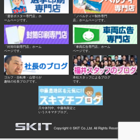
「選挙ポスター専門店」ホ
「ノベルティー制作専門
ームページです。
店」ホームページです。
「封筒印刷専門店」ホーム
「車両広告専門店」ホーム
ページです。
ページです。
ゴルフ・自転車・山登りが
本社スタッフによるブログ
趣味の社長ブログです。
です。
只今休刊中。中藤島限定と
いうスキマチブログ。
Copyright ©
SKiT Co.,Ltd.
All Rights Reserved.