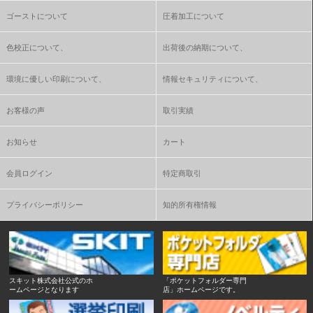
ゴーストについて
圧着加工について
色校正について、
出荷後の納期について、
環境に優しい印刷について、
情報セキュリティについて、
お客様の声
取引実績
お知らせ
カート
会員ログイン
特定商取引
プライバシーポリシー
知的所有権情報
スキット株式会社公式のホ
「ポケットフォルダー専門
ームページとなります
店」ホームページです。