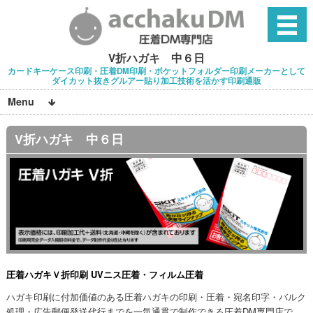
V折ハガキ 中６日
カードキーケース印刷・圧着DM印刷・ポケットフォルダー印刷メーカーとして
ダイカット抜きグルアー貼り加工技術を活かす印刷通販
Menu
V折ハガキ 中６日
圧着ハガキＶ折印刷 UVニス圧着・フィルム圧着
ハガキ印刷に付加価値のある圧着ハガキの印刷・圧着・宛名印字・バルク
処理・広告郵便発送代行までを一気通貫で制作できる圧着DM専門店で