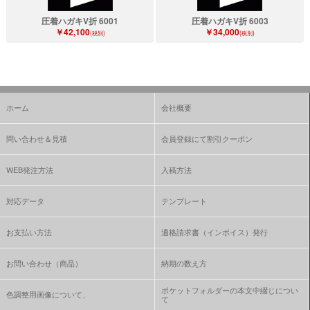
圧着ハガキV折 6001
圧着ハガキV折 6003
￥42,100
￥34,000
(税別)
(税別)
ホーム
会社概要
問い合わせ＆見積
会員登録にて割引クーポン
WEB発注方法
入稿方法
対応データ
テンプレート
お支払い方法
適格請求書（インボイス）発行
お問い合わせ（商品）
納期の数え方
ポケットフォルダーの本文中綴じについ
色調整用画像について、
て