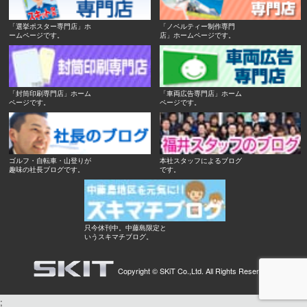
「選挙ポスター専門店」ホ
「ノベルティー制作専門
ームページです。
店」ホームページです。
「封筒印刷専門店」ホーム
「車両広告専門店」ホーム
ページです。
ページです。
ゴルフ・自転車・山登りが
本社スタッフによるブログ
趣味の社長ブログです。
です。
只今休刊中。中藤島限定と
いうスキマチブログ。
Copyright ©
SKiT Co.,Ltd.
All Rights Reserved.
;