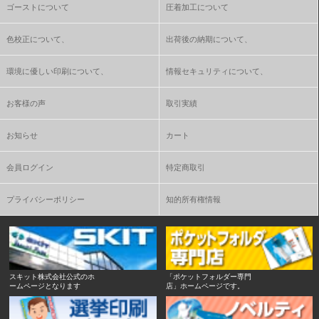
ゴーストについて
圧着加工について
色校正について、
出荷後の納期について、
環境に優しい印刷について、
情報セキュリティについて、
お客様の声
取引実績
お知らせ
カート
会員ログイン
特定商取引
プライバシーポリシー
知的所有権情報
スキット株式会社公式のホ
「ポケットフォルダー専門
ームページとなります
店」ホームページです。