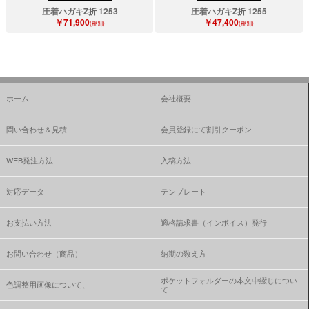
圧着ハガキZ折 1253
圧着ハガキZ折 1255
￥71,900
￥47,400
(税別)
(税別)
ホーム
会社概要
問い合わせ＆見積
会員登録にて割引クーポン
WEB発注方法
入稿方法
対応データ
テンプレート
お支払い方法
適格請求書（インボイス）発行
お問い合わせ（商品）
納期の数え方
ポケットフォルダーの本文中綴じについ
色調整用画像について、
て