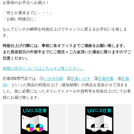
お客様のお手元へお届け！
「何とか週末までに・・・」
「お願い明後日に」
なんてピンチの瞬間を特急仕上げでチャンスに変えるお手伝いを致しま
す。
特急仕上げの際には、事前に
各オフィスまでご連絡
をお願い致します。
また
発送前日の午前中までにご発注＋ご入金
頂いた場合に限りますのでご
注意ください。
納期の見方についてはこちらをご覧ください。
圧着DM専門店では、①
ハガキ印刷
②
圧着ハガキ
③
圧着封書
④
圧着
A4
といった商品の特急仕上げ（最短納期）の商品を追加させて頂きま
した。急に必要になったダイレクトメールや資料等を特急仕上げにてお客
様にお届け致します。