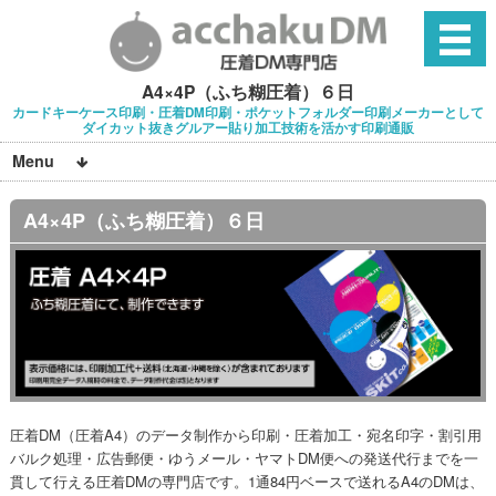
A4×4P（ふち糊圧着）６日
カードキーケース印刷・圧着DM印刷・ポケットフォルダー印刷メーカーとして
ダイカット抜きグルアー貼り加工技術を活かす印刷通販
Menu
A4×4P（ふち糊圧着）６日
圧着DM（圧着A4）のデータ制作から印刷・圧着加工・宛名印字・割引用
バルク処理・広告郵便・ゆうメール・ヤマトDM便への発送代行までを一
貫して行える圧着DMの専門店です。1通84円ベースで送れるA4のDMは、