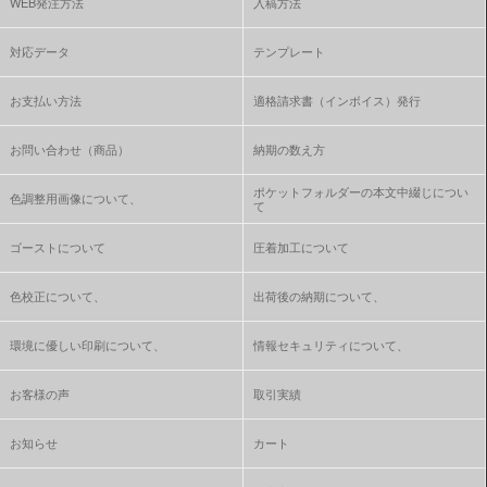
WEB発注方法
入稿方法
対応データ
テンプレート
お支払い方法
適格請求書（インボイス）発行
お問い合わせ（商品）
納期の数え方
ポケットフォルダーの本文中綴じについ
色調整用画像について、
て
ゴーストについて
圧着加工について
色校正について、
出荷後の納期について、
環境に優しい印刷について、
情報セキュリティについて、
お客様の声
取引実績
お知らせ
カート