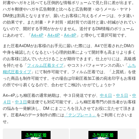
封書やハガキと比べても圧倒的な情報ボリュームで見た目に差が出ます。
ハガキ郵便やハガキ広告郵便と比べると広告郵便・ゆうメール・ヤマト
DM便は割高となりますが、届いたお客様に与えるイメージは、ケタ違い
の効果です。また封書・ＰＰ封筒・紙封筒での送付と違い封緘がされてい
ないので、開封する手間がかかりません。送付するDM情報のボリューム
にあわせて、「
A4×4P
・
A4×6P
・
A4×8P
」と増やして選択可能です。
また圧着A4DMがお客様のお手元に届いた際には、A4で圧着されたDMの
中身を確認したくなるという心理的効果によって開封率も高まりより多く
のお客様に読んでいただけることが期待できます。仕上がりには、高級感
を持たせる「
フィルム圧着タイプ
」やコストパフォーマンスの高い「
ふち
糊式圧着タイプ
」にて制作可能です。フィルム圧着では、「上質紙」を使
った商品も制作可能です。その場合は印刷圧着加工後の宛名印字もお客様
の所でやり易くなるので、合わせてご検討いかがでしょうか？
A4×4Pふち糊圧着の通常納期は、中３日発送ですが、
中６日
・
中５日
・
中
４日
・
中３日
発送便でも対応可能です。ふち糊圧着専門の担当者がお客様
の悩みを一発解決し、DM にまごころを注入させてお役に立たせて頂きま
す。圧着A4のデータ制作の際には
「テンプレート」
をご利用くださいま
せ。