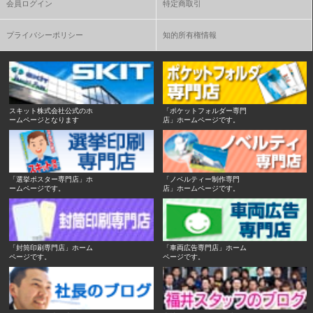
会員ログイン
特定商取引
プライバシーポリシー
知的所有権情報
スキット株式会社公式のホ
「ポケットフォルダー専門
ームページとなります
店」ホームページです。
「選挙ポスター専門店」ホ
「ノベルティー制作専門
ームページです。
店」ホームページです。
「封筒印刷専門店」ホーム
「車両広告専門店」ホーム
ページです。
ページです。