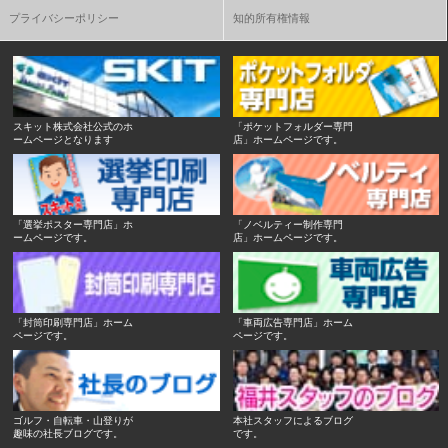
プライバシーポリシー
知的所有権情報
スキット株式会社公式のホ
「ポケットフォルダー専門
ームページとなります
店」ホームページです。
「選挙ポスター専門店」ホ
「ノベルティー制作専門
ームページです。
店」ホームページです。
「封筒印刷専門店」ホーム
「車両広告専門店」ホーム
ページです。
ページです。
ゴルフ・自転車・山登りが
本社スタッフによるブログ
趣味の社長ブログです。
です。