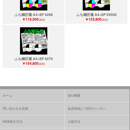
ふち糊圧着 A4×6P 4268
ふち糊圧着 A4×6P 04506
￥119,500
￥123,800
(税別)
(税別)
ふち糊圧着 A4×6P 4270
￥104,800
(税別)
ホーム
会社概要
問い合わせ＆見積
会員登録にて割引クーポン
WEB発注方法
入稿方法