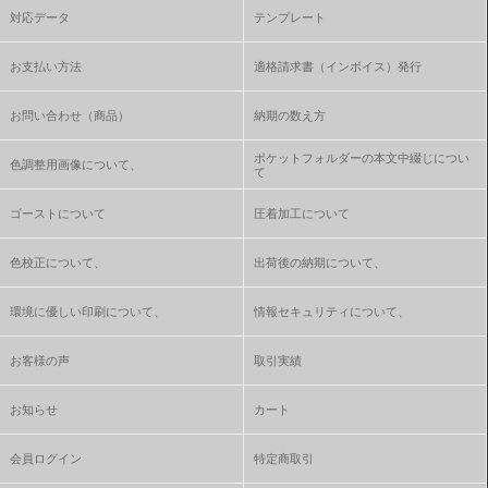
対応データ
テンプレート
お支払い方法
適格請求書（インボイス）発行
お問い合わせ（商品）
納期の数え方
ポケットフォルダーの本文中綴じについ
色調整用画像について、
て
ゴーストについて
圧着加工について
色校正について、
出荷後の納期について、
環境に優しい印刷について、
情報セキュリティについて、
お客様の声
取引実績
お知らせ
カート
会員ログイン
特定商取引