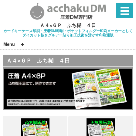
Ａ４×６Ｐ ふち糊 ４日
カードキーケース印刷・圧着DM印刷・ポケットフォルダー印刷メーカーとして
ダイカット抜きグルアー貼り加工技術を活かす印刷通販
Menu
Ａ４×６Ｐ ふち糊 ４日