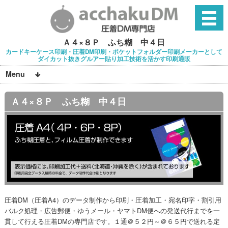
Ａ４×８Ｐ ふち糊 中４日
カードキーケース印刷・圧着DM印刷・ポケットフォルダー印刷メーカーとして
ダイカット抜きグルアー貼り加工技術を活かす印刷通販
Menu
Ａ４×８Ｐ ふち糊 中４日
圧着DM（圧着A4）のデータ制作から印刷・圧着加工・宛名印字・割引用
バルク処理・広告郵便・ゆうメール・ヤマトDM便への発送代行までを一
貫して行える圧着DMの専門店です。１通＠５２円～＠６５円で送れる定