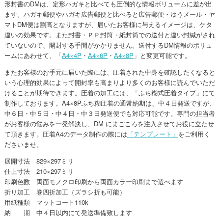
形封書のDMは、定形ハガキと比べても圧倒的な情報ボリュームに差が出
ます。ハガキ郵便やハガキ広告郵便と比べると広告郵便・ゆうメール・ヤ
マトDM便は割高となりますが、届いたお客様に与えるイメージは、ケタ
違いの効果です。また封書・ＰＰ封筒・紙封筒での送付と違い封緘がされ
ていないので、開封する手間がかかりません。送付するDM情報のボリュ
ームにあわせて、「
A4×4P
・
A4×6P
・
A4×8P
」と変更可能です。
またお客様のお手元に届いた際には、圧着された中身を確認したくなると
いう心理的効果によって開封率も高まりより多くのお客様に読んでいただ
けることが期待できます。圧着の加工には、「ふち糊式圧着タイプ」にて
制作しております。A4×8Pふち糊圧着の通常納期は、中４日発送ですが、
中６日・中５日・中４日・中３日発送便でも対応可能です。専門の担当者
がお客様の悩みを一発解決し、DM にまごころを注入させてお役に立たせ
て頂きます。圧着A4のデータ制作の際には
「テンプレート」
をご利用く
ださいませ。
展開寸法 829×297ミリ
仕上寸法 210×297ミリ
印刷色数 両面モノクロ印刷から両面カラー印刷まで選べます
折り加工 巻四折加工（ズラシ折も可能）
用紙種類 マットコート110k
納 期 中４日以内にて発送準備致します