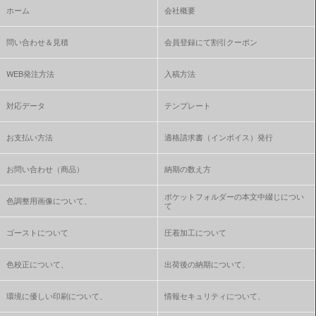
ホーム
会社概要
問い合わせ＆見積
会員登録にて割引クーポン
WEB発注方法
入稿方法
対応データ
テンプレート
お支払い方法
適格請求書（インボイス）発行
お問い合わせ（商品）
納期の数え方
ポケットフォルダーの本文中綴じについ
色調整用画像について、
て
ゴーストについて
圧着加工について
色校正について、
出荷後の納期について、
環境に優しい印刷について、
情報セキュリティについて、