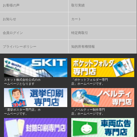
お客様の声
取引実績
お知らせ
カート
会員ログイン
特定商取引
プライバシーポリシー
知的所有権情報
スキット株式会社公式のホ
「ポケットフォルダー専門
ームページとなります
店」ホームページです。
「選挙ポスター専門店」ホ
「ノベルティー制作専門
ームページです。
店」ホームページです。