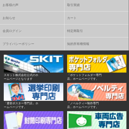
お客様の声
取引実績
お知らせ
カート
会員ログイン
特定商取引
プライバシーポリシー
知的所有権情報
スキット株式会社公式のホ
「ポケットフォルダー専門
ームページとなります
店」ホームページです。
「選挙ポスター専門店」ホ
「ノベルティー制作専門
ームページです。
店」ホームページです。