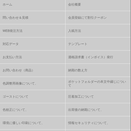
ホーム
会社概要
問い合わせ＆見積
会員登録にて割引クーポン
WEB発注方法
入稿方法
対応データ
テンプレート
お支払い方法
適格請求書（インボイス）発行
お問い合わせ（商品）
納期の数え方
ポケットフォルダーの本文中綴じについ
色調整用画像について、
て
ゴーストについて
圧着加工について
色校正について、
出荷後の納期について、
環境に優しい印刷について、
情報セキュリティについて、