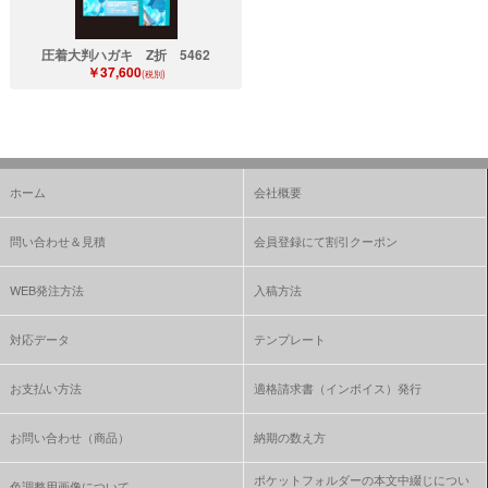
圧着大判ハガキ Z折 5462
￥37,600
(税別)
ホーム
会社概要
問い合わせ＆見積
会員登録にて割引クーポン
WEB発注方法
入稿方法
対応データ
テンプレート
お支払い方法
適格請求書（インボイス）発行
お問い合わせ（商品）
納期の数え方
ポケットフォルダーの本文中綴じについ
色調整用画像について、