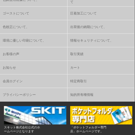
て
ゴーストについて
圧着加工について
色校正について、
出荷後の納期について、
環境に優しい印刷について、
情報セキュリティについて、
お客様の声
取引実績
お知らせ
カート
会員ログイン
特定商取引
プライバシーポリシー
知的所有権情報
スキット株式会社公式のホ
「ポケットフォルダー専門
ームページとなります
店」ホームページです。