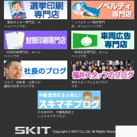
「選挙ポスター専門店」ホ
「ノベルティー制作専門
ームページです。
店」ホームページです。
「封筒印刷専門店」ホーム
「車両広告専門店」ホーム
ページです。
ページです。
ゴルフ・自転車・山登りが
本社スタッフによるブログ
趣味の社長ブログです。
です。
只今休刊中。中藤島限定と
いうスキマチブログ。
Copyright ©
SKiT Co.,Ltd.
All Rights Reserved.