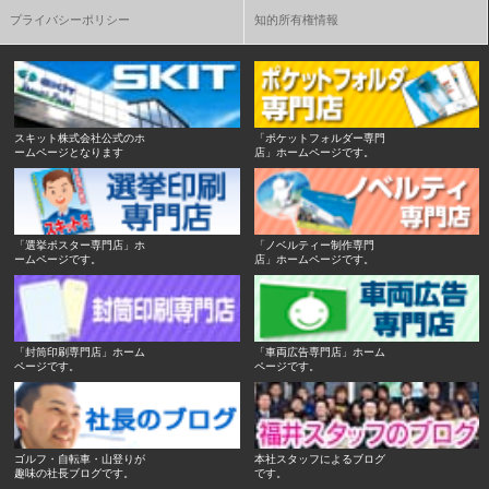
プライバシーポリシー
知的所有権情報
スキット株式会社公式のホ
「ポケットフォルダー専門
ームページとなります
店」ホームページです。
「選挙ポスター専門店」ホ
「ノベルティー制作専門
ームページです。
店」ホームページです。
「封筒印刷専門店」ホーム
「車両広告専門店」ホーム
ページです。
ページです。
ゴルフ・自転車・山登りが
本社スタッフによるブログ
趣味の社長ブログです。
です。