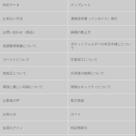
対応データ
テンプレート
お支払い方法
適格請求書（インボイス）発行
お問い合わせ（商品）
納期の数え方
ポケットフォルダーの本文中綴じについ
色調整用画像について、
て
ゴーストについて
圧着加工について
色校正について、
出荷後の納期について、
環境に優しい印刷について、
情報セキュリティについて、
お客様の声
取引実績
お知らせ
カート
会員ログイン
特定商取引