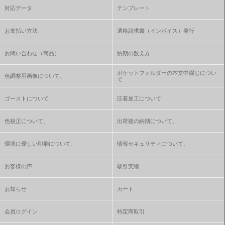
対応データ
テンプレート
お支払い方法
適格請求書（インボイス）発行
お問い合わせ（商品）
納期の数え方
ポケットフォルダーの本文中綴じについ
色調整用画像について、
て
ゴーストについて
圧着加工について
色校正について、
出荷後の納期について、
環境に優しい印刷について、
情報セキュリティについて、
お客様の声
取引実績
お知らせ
カート
会員ログイン
特定商取引