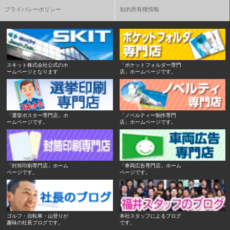
プライバシーポリシー
知的所有権情報
スキット株式会社公式のホ
「ポケットフォルダー専門
ームページとなります
店」ホームページです。
「選挙ポスター専門店」ホ
「ノベルティー制作専門
ームページです。
店」ホームページです。
「封筒印刷専門店」ホーム
「車両広告専門店」ホーム
ページです。
ページです。
ゴルフ・自転車・山登りが
本社スタッフによるブログ
趣味の社長ブログです。
です。