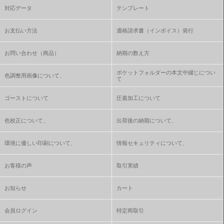
対応データ
テンプレート
お支払い方法
適格請求書（インボイス）発行
お問い合わせ（商品）
納期の数え方
ポケットフォルダーの本文中綴じについ
色調整用画像について、
て
ゴーストについて
圧着加工について
色校正について、
出荷後の納期について、
環境に優しい印刷について、
情報セキュリティについて、
お客様の声
取引実績
お知らせ
カート
会員ログイン
特定商取引