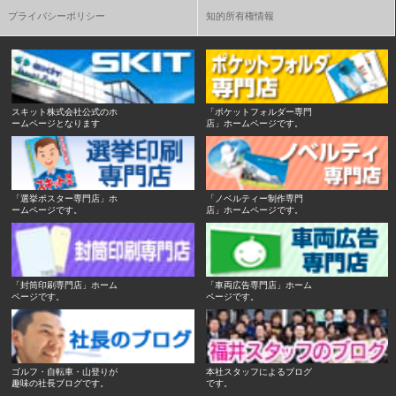
プライバシーポリシー
知的所有権情報
スキット株式会社公式のホ
「ポケットフォルダー専門
ームページとなります
店」ホームページです。
「選挙ポスター専門店」ホ
「ノベルティー制作専門
ームページです。
店」ホームページです。
「封筒印刷専門店」ホーム
「車両広告専門店」ホーム
ページです。
ページです。
ゴルフ・自転車・山登りが
本社スタッフによるブログ
趣味の社長ブログです。
です。