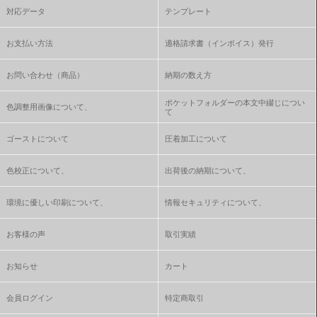
対応データ
テンプレート
お支払い方法
適格請求書（インボイス）発行
お問い合わせ（商品）
納期の数え方
ポケットフォルダーの本文中綴じについ
色調整用画像について、
て
ゴーストについて
圧着加工について
色校正について、
出荷後の納期について、
環境に優しい印刷について、
情報セキュリティについて、
お客様の声
取引実績
お知らせ
カート
会員ログイン
特定商取引