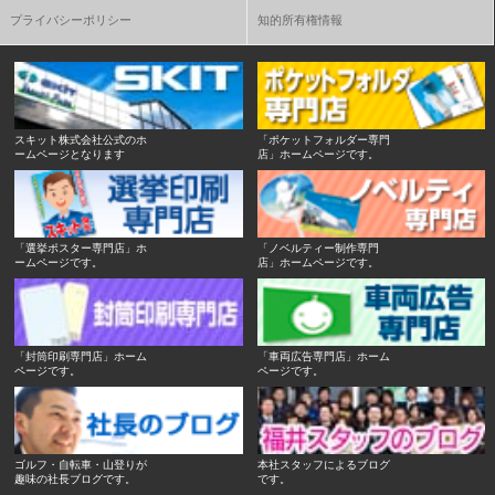
プライバシーポリシー
知的所有権情報
スキット株式会社公式のホ
「ポケットフォルダー専門
ームページとなります
店」ホームページです。
「選挙ポスター専門店」ホ
「ノベルティー制作専門
ームページです。
店」ホームページです。
「封筒印刷専門店」ホーム
「車両広告専門店」ホーム
ページです。
ページです。
ゴルフ・自転車・山登りが
本社スタッフによるブログ
趣味の社長ブログです。
です。