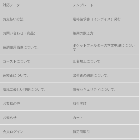
対応データ
テンプレート
お支払い方法
適格請求書（インボイス）発行
お問い合わせ（商品）
納期の数え方
ポケットフォルダーの本文中綴じについ
色調整用画像について、
て
ゴーストについて
圧着加工について
色校正について、
出荷後の納期について、
環境に優しい印刷について、
情報セキュリティについて、
お客様の声
取引実績
お知らせ
カート
会員ログイン
特定商取引