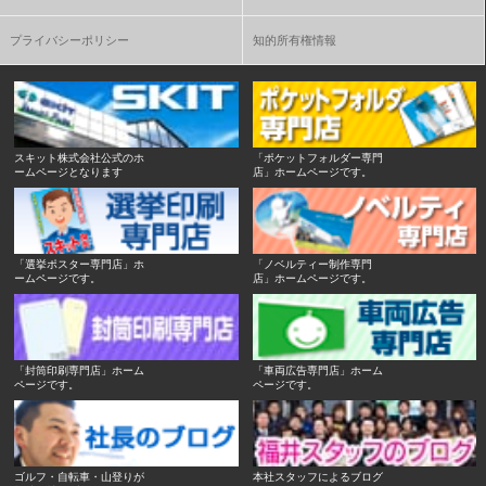
プライバシーポリシー
知的所有権情報
スキット株式会社公式のホ
「ポケットフォルダー専門
ームページとなります
店」ホームページです。
「選挙ポスター専門店」ホ
「ノベルティー制作専門
ームページです。
店」ホームページです。
「封筒印刷専門店」ホーム
「車両広告専門店」ホーム
ページです。
ページです。
ゴルフ・自転車・山登りが
本社スタッフによるブログ