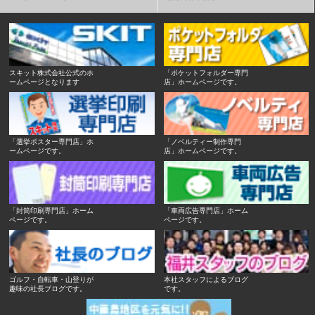
スキット株式会社公式のホ
「ポケットフォルダー専門
ームページとなります
店」ホームページです。
「選挙ポスター専門店」ホ
「ノベルティー制作専門
ームページです。
店」ホームページです。
「封筒印刷専門店」ホーム
「車両広告専門店」ホーム
ページです。
ページです。
ゴルフ・自転車・山登りが
本社スタッフによるブログ
趣味の社長ブログです。
です。