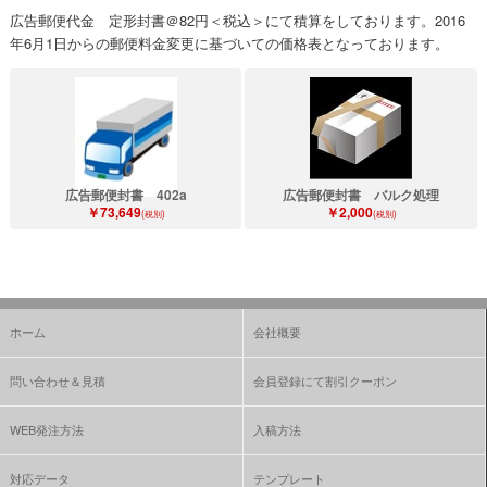
広告郵便代金 定形封書＠82円＜税込＞にて積算をしております。2016
年6月1日からの郵便料金変更に基づいての価格表となっております。
広告郵便封書 402a
広告郵便封書 バルク処理
￥73,649
￥2,000
(税別)
(税別)
ホーム
会社概要
問い合わせ＆見積
会員登録にて割引クーポン
WEB発注方法
入稿方法
対応データ
テンプレート