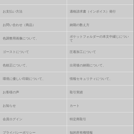
お支払い方法
適格請求書（インボイス）発行
お問い合わせ（商品）
納期の数え方
ポケットフォルダーの本文中綴じについ
色調整用画像について、
て
ゴーストについて
圧着加工について
色校正について、
出荷後の納期について、
環境に優しい印刷について、
情報セキュリティについて、
お客様の声
取引実績
お知らせ
カート
会員ログイン
特定商取引
プライバシーポリシー
知的所有権情報