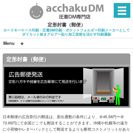
定形封書（郵便）
カードキーケース印刷・圧着DM印刷・ポケットフォルダー印刷メーカーとして
ダイカット抜きグルアー貼り加工技術を活かす印刷通販
Menu
定形封書（郵便）
日本郵便の広告割引の郵送は、差出通数の条件により、＠45.56円〜＠
73.65円にて全国どこでも郵送することができます。沖縄や札幌等の遠方
に小荷物やレターパックとして郵送するよりも断然コストメリットがあり