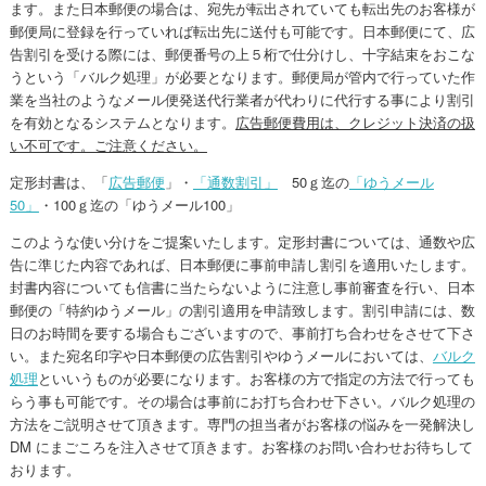
ます。また日本郵便の場合は、宛先が転出されていても転出先のお客様が
郵便局に登録を行っていれば転出先に送付も可能です。日本郵便にて、広
告割引を受ける際には、郵便番号の上５桁で仕分けし、十字結束をおこな
うという「バルク処理」が必要となります。郵便局が管内で行っていた作
業を当社のようなメール便発送代行業者が代わりに代行する事により割引
を有効となるシステムとなります。
広告郵便費用は、クレジット決済の扱
い不可です。ご注意ください。
定形封書は、「
広告郵便
」・
「通数割引」
50ｇ迄の
「ゆうメール
50」
・100ｇ迄の「ゆうメール100」
このような使い分けをご提案いたします。定形封書については、通数や広
告に準じた内容であれば、日本郵便に事前申請し割引を適用いたします。
封書内容についても信書に当たらないように注意し事前審査を行い、日本
郵便の「特約ゆうメール」の割引適用を申請致します。割引申請には、数
日のお時間を要する場合もございますので、事前打ち合わせをさせて下さ
い。また宛名印字や日本郵便の広告割引やゆうメールにおいては、
バルク
処理
といいうものが必要になります。お客様の方で指定の方法で行っても
らう事も可能です。その場合は事前にお打ち合わせ下さい。バルク処理の
方法をご説明させて頂きます。専門の担当者がお客様の悩みを一発解決し
DM にまごころを注入させて頂きます。お客様のお問い合わせお待ちして
おります。