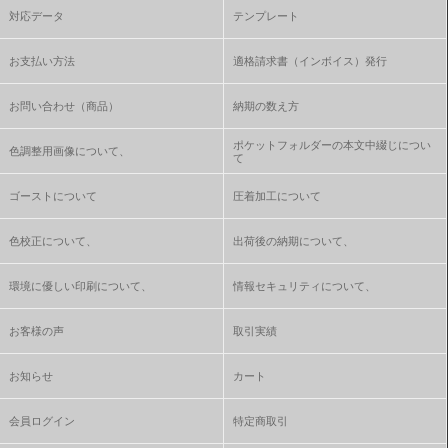
対応データ
テンプレート
お支払い方法
適格請求書（インボイス）発行
お問い合わせ（商品）
納期の数え方
ポケットフォルダーの本文中綴じについ
色調整用画像について、
て
ゴーストについて
圧着加工について
色校正について、
出荷後の納期について、
環境に優しい印刷について、
情報セキュリティについて、
お客様の声
取引実績
お知らせ
カート
会員ログイン
特定商取引