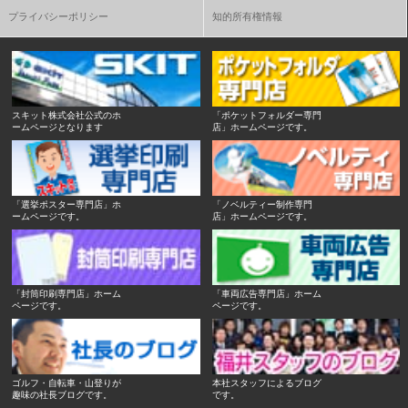
プライバシーポリシー
知的所有権情報
スキット株式会社公式のホ
「ポケットフォルダー専門
ームページとなります
店」ホームページです。
「選挙ポスター専門店」ホ
「ノベルティー制作専門
ームページです。
店」ホームページです。
「封筒印刷専門店」ホーム
「車両広告専門店」ホーム
ページです。
ページです。
ゴルフ・自転車・山登りが
本社スタッフによるブログ
趣味の社長ブログです。
です。