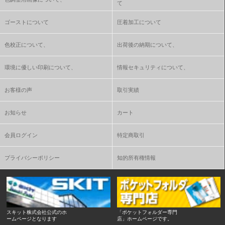
て
ゴーストについて
圧着加工について
色校正について、
出荷後の納期について、
環境に優しい印刷について、
情報セキュリティについて、
お客様の声
取引実績
お知らせ
カート
会員ログイン
特定商取引
プライバシーポリシー
知的所有権情報
スキット株式会社公式のホ
「ポケットフォルダー専門
ームページとなります
店」ホームページです。