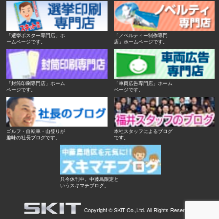
「選挙ポスター専門店」ホ
「ノベルティー制作専門
ームページです。
店」ホームページです。
「封筒印刷専門店」ホーム
「車両広告専門店」ホーム
ページです。
ページです。
ゴルフ・自転車・山登りが
本社スタッフによるブログ
趣味の社長ブログです。
です。
只今休刊中。中藤島限定と
いうスキマチブログ。
Copyright ©
SKiT Co.,Ltd.
All Rights Reserved.