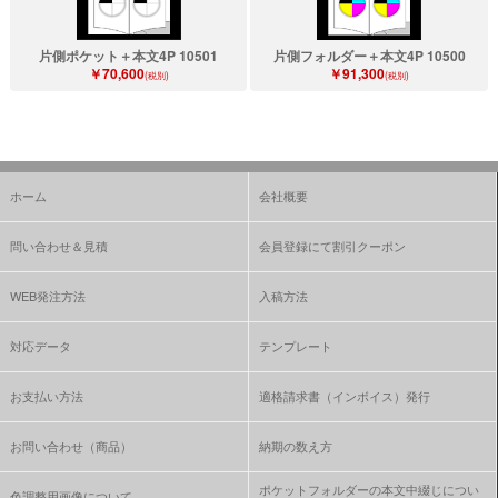
片側ポケット＋本文4P 10501
片側フォルダー＋本文4P 10500
￥70,600
￥91,300
(税別)
(税別)
ホーム
会社概要
問い合わせ＆見積
会員登録にて割引クーポン
WEB発注方法
入稿方法
対応データ
テンプレート
お支払い方法
適格請求書（インボイス）発行
お問い合わせ（商品）
納期の数え方
ポケットフォルダーの本文中綴じについ
色調整用画像について、