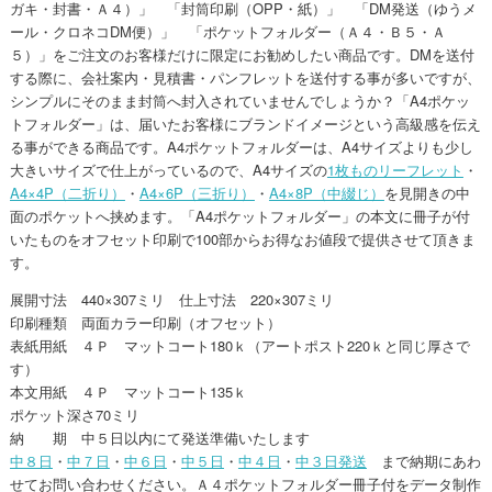
ガキ・封書・Ａ４）」 「封筒印刷（OPP・紙）」 「DM発送（ゆうメ
ール・クロネコDM便）」 「ポケットフォルダー（Ａ４・Ｂ５・Ａ
５）」をご注文のお客様だけに限定にお勧めしたい商品です。DMを送付
する際に、会社案内・見積書・パンフレットを送付する事が多いですが、
シンプルにそのまま封筒へ封入されていませんでしょうか？「A4ポケッ
トフォルダー」は、届いたお客様にブランドイメージという高級感を伝え
る事ができる商品です。A4ポケットフォルダーは、A4サイズよりも少し
大きいサイズで仕上がっているので、A4サイズの
1枚ものリーフレット
・
A4×4P（二折り）
・
A4×6P（三折り）
・
A4×8P（中綴じ）
を見開きの中
面のポケットへ挟めます。「A4ポケットフォルダー」の本文に冊子が付
いたものをオフセット印刷で100部からお得なお値段で提供させて頂きま
す。
展開寸法 440×307ミリ 仕上寸法 220×307ミリ
印刷種類 両面カラー印刷（オフセット）
表紙用紙 ４Ｐ マットコート180ｋ（アートポスト220ｋと同じ厚さで
す）
本文用紙 ４Ｐ マットコート135ｋ
ポケット深さ70ミリ
納 期 中５日以内にて発送準備いたします
中８日
・
中７日
・
中６日
・
中５日
・
中４日
・
中３日発送
まで納期にあわ
せてお問い合わせください。Ａ４ポケットフォルダー冊子付をデータ制作