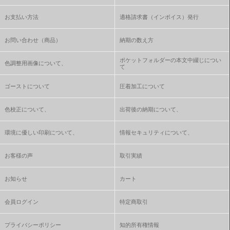
お支払い方法
適格請求書（インボイス）発行
お問い合わせ（商品）
納期の数え方
ポケットフォルダーの本文中綴じについ
色調整用画像について、
て
ゴーストについて
圧着加工について
色校正について、
出荷後の納期について、
環境に優しい印刷について、
情報セキュリティについて、
お客様の声
取引実績
お知らせ
カート
会員ログイン
特定商取引
プライバシーポリシー
知的所有権情報