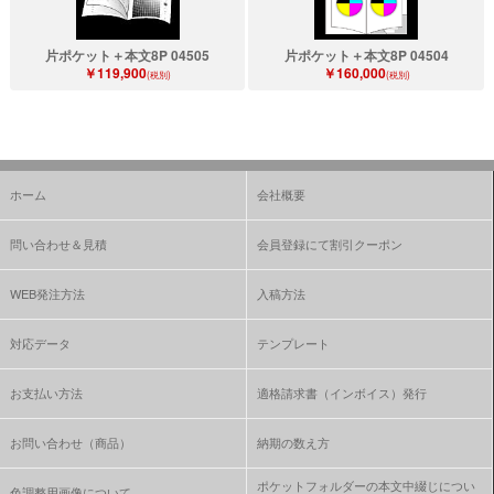
片ポケット＋本文8P 04505
片ポケット＋本文8P 04504
￥119,900
￥160,000
(税別)
(税別)
ホーム
会社概要
問い合わせ＆見積
会員登録にて割引クーポン
WEB発注方法
入稿方法
対応データ
テンプレート
お支払い方法
適格請求書（インボイス）発行
お問い合わせ（商品）
納期の数え方
ポケットフォルダーの本文中綴じについ
色調整用画像について、