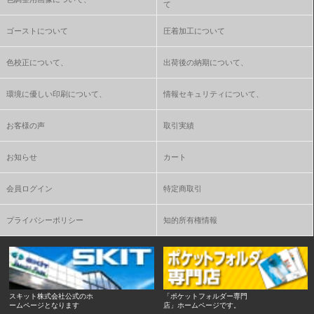
て
ゴーストについて
圧着加工について
色校正について、
出荷後の納期について、
環境に優しい印刷について、
情報セキュリティについて、
お客様の声
取引実績
お知らせ
カート
会員ログイン
特定商取引
プライバシーポリシー
知的所有権情報
スキット株式会社公式のホ
「ポケットフォルダー専門
ームページとなります
店」ホームページです。