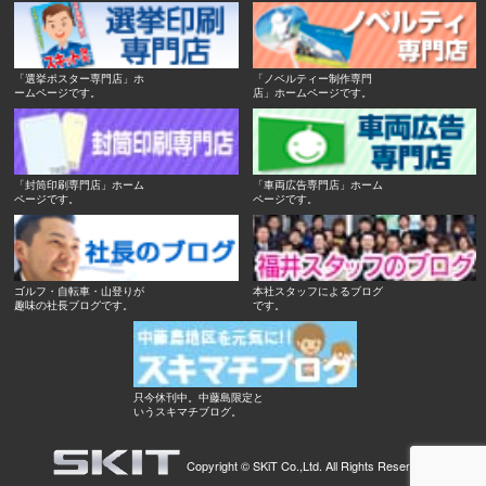
「選挙ポスター専門店」ホ
「ノベルティー制作専門
ームページです。
店」ホームページです。
「封筒印刷専門店」ホーム
「車両広告専門店」ホーム
ページです。
ページです。
ゴルフ・自転車・山登りが
本社スタッフによるブログ
趣味の社長ブログです。
です。
只今休刊中。中藤島限定と
いうスキマチブログ。
Copyright ©
SKiT Co.,Ltd.
All Rights Reserved.