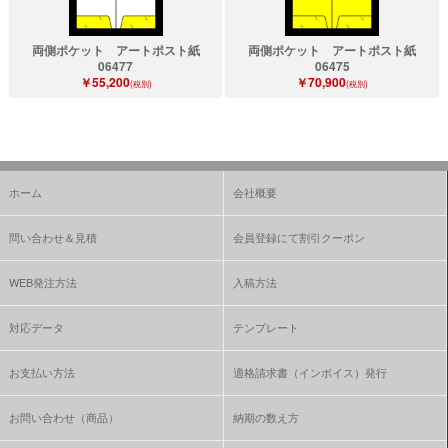
両側ポケット アートポスト紙
両側ポケット アートポスト紙
06477
06475
￥55,200
￥70,900
(税別)
(税別)
ホーム
会社概要
問い合わせ＆見積
会員登録にて割引クーポン
WEB発注方法
入稿方法
対応データ
テンプレート
お支払い方法
適格請求書（インボイス）発行
お問い合わせ（商品）
納期の数え方