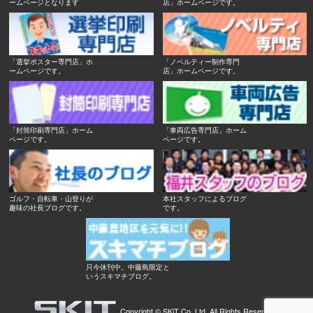
ームページとなります
店」ホームページです。
「選挙ポスター専門店」ホ
「ノベルティー制作専門
ームページです。
店」ホームページです。
「封筒印刷専門店」ホーム
「車両広告専門店」ホーム
ページです。
ページです。
ゴルフ・自転車・山登りが
本社スタッフによるブログ
趣味の社長ブログです。
です。
只今休刊中。中藤島限定と
いうスキマチブログ。
Copyright ©
SKiT Co.,Ltd.
All Rights Reserved.