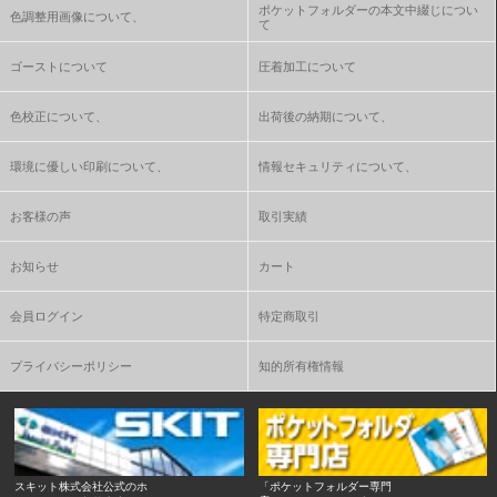
ポケットフォルダーの本文中綴じについ
色調整用画像について、
て
ゴーストについて
圧着加工について
色校正について、
出荷後の納期について、
環境に優しい印刷について、
情報セキュリティについて、
お客様の声
取引実績
お知らせ
カート
会員ログイン
特定商取引
プライバシーポリシー
知的所有権情報
スキット株式会社公式のホ
「ポケットフォルダー専門