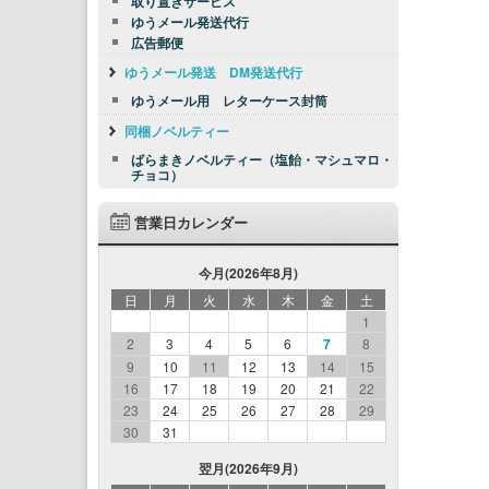
取り置きサービス
ゆうメール発送代行
広告郵便
ゆうメール発送 DM発送代行
ゆうメール用 レターケース封筒
同梱ノベルティー
ばらまきノベルティー（塩飴・マシュマロ・
チョコ）
営業日カレンダー
今月(2026年8月)
日
月
火
水
木
金
土
1
2
3
4
5
6
7
8
9
10
11
12
13
14
15
16
17
18
19
20
21
22
23
24
25
26
27
28
29
30
31
翌月(2026年9月)