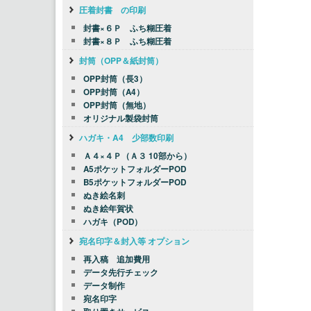
圧着封書 の印刷
封書×６Ｐ ふち糊圧着
封書×８Ｐ ふち糊圧着
封筒（OPP＆紙封筒）
OPP封筒（長3）
OPP封筒（A4）
OPP封筒（無地）
オリジナル製袋封筒
ハガキ・A4 少部数印刷
Ａ４×４Ｐ（Ａ３ 10部から）
A5ポケットフォルダーPOD
B5ポケットフォルダーPOD
ぬき絵名刺
ぬき絵年賀状
ハガキ（POD）
宛名印字＆封入等 オプション
再入稿 追加費用
データ先行チェック
データ制作
宛名印字