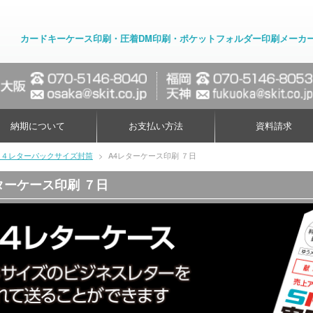
カードキーケース印刷・圧着DM印刷・ポケットフォルダー印刷メーカ
納期について
お支払い方法
資料請求
Ａ４レターパックサイズ封筒
>
A4レターケース印刷 ７日
ターケース印刷 ７日