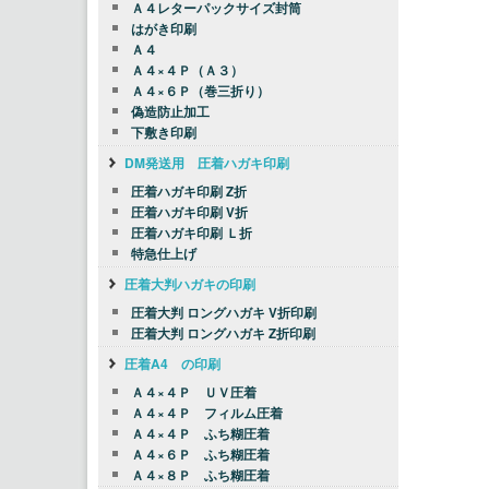
Ａ４レターパックサイズ封筒
はがき印刷
Ａ４
Ａ４×４Ｐ（Ａ３）
Ａ４×６Ｐ（巻三折り）
偽造防止加工
下敷き印刷
DM発送用 圧着ハガキ印刷
圧着ハガキ印刷 Z折
圧着ハガキ印刷 V折
圧着ハガキ印刷 Ｌ折
特急仕上げ
圧着大判ハガキの印刷
圧着大判 ロングハガキ V折印刷
圧着大判 ロングハガキ Z折印刷
圧着A4 の印刷
Ａ４×４Ｐ ＵＶ圧着
Ａ４×４Ｐ フィルム圧着
Ａ４×４Ｐ ふち糊圧着
Ａ４×６Ｐ ふち糊圧着
Ａ４×８Ｐ ふち糊圧着