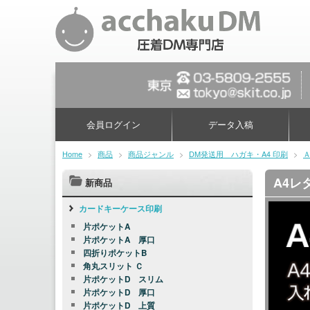
会員ログイン
データ入稿
Home
>
商品
>
商品ジャンル
>
DM発送用 ハガキ・A4 印刷
>
A4レ
新商品
カードキーケース印刷
片ポケットA
片ポケットA 厚口
四折りポケットB
角丸スリット Ｃ
片ポケットD スリム
片ポケットD 厚口
片ポケットD 上質