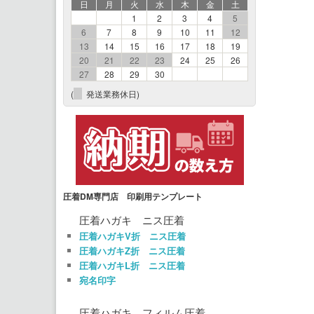
日
月
火
水
木
金
土
1
2
3
4
5
6
7
8
9
10
11
12
13
14
15
16
17
18
19
20
21
22
23
24
25
26
27
28
29
30
(
発送業務休日)
圧着DM専門店 印刷用テンプレート
圧着ハガキ ニス圧着
圧着ハガキV折 ニス圧着
圧着ハガキZ折 ニス圧着
圧着ハガキL折 ニス圧着
宛名印字
圧着ハガキ フィルム圧着