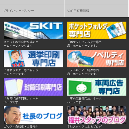
プライバシーポリシー
知的所有権情報
スキット株式会社公式のホ
「ポケットフォルダー専門
ームページとなります
店」ホームページです。
「選挙ポスター専門店」ホ
「ノベルティー制作専門
ームページです。
店」ホームページです。
「封筒印刷専門店」ホーム
「車両広告専門店」ホーム
ページです。
ページです。
ゴルフ・自転車・山登りが
本社スタッフによるブログ