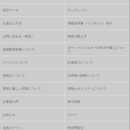
対応データ
テンプレート
お支払い方法
適格請求書（インボイス）発行
お問い合わせ（商品）
納期の数え方
ポケットフォルダーの本文中綴じについ
色調整用画像について、
て
ゴーストについて
圧着加工について
色校正について、
出荷後の納期について、
環境に優しい印刷について、
情報セキュリティについて、
お客様の声
取引実績
お知らせ
カート
会員ログイン
特定商取引