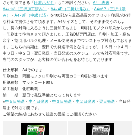
さが期待できる「
圧着ハガキ
」もご検討ください。
A4 表裏
・
A4×1/3（三折加工済み）
・
A4×4P（二折り済み）
・
A4×6P（三折り済
み）
・
A4×8P（中綴じ済）
を100部から最高品質のオフセット印刷がお得
な料金で提供させて頂きます。A4サイズとして、そのまま使うのもよ
し、長３封筒に入るように三折加工もよし、印刷もモノクロ印刷からカラ
ー印刷まで準備させて頂きました。圧着DM専門店は、印刷・加工・宛名
印字・割引用バルク処理・メール便発送までワンストップ対応しておりま
す。こちらの納期は、翌日での発送準備となりますが、中５日・中４日・
中３日・中２日・翌日発送・当日発送のスケジュールでも対応可能です。
専門のスタッフが、お客様の問い合わせをお待ちしております
仕上形状 A4そのまま
印刷色数 両面モノクロ印刷から両面カラー印刷が選べます
用紙種類 マットコート90ｋ
加工種類 化粧断裁
納 期 翌日で発送準備となっております
※
中５日発送
・
中４日発送
・
中３日発送
・
中２日発送
・
翌日発送
・当日発
送まで対応可能です。
ご希望の納期にあわせて担当の営業にご相談ください