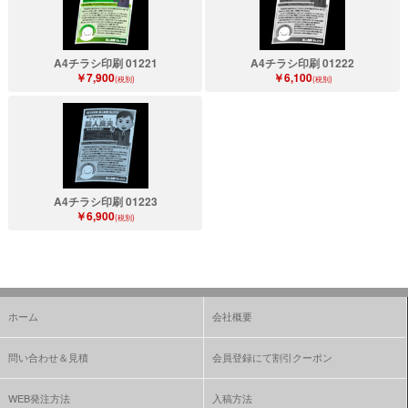
A4チラシ印刷 01221
A4チラシ印刷 01222
￥7,900
￥6,100
(税別)
(税別)
A4チラシ印刷 01223
￥6,900
(税別)
ホーム
会社概要
問い合わせ＆見積
会員登録にて割引クーポン
WEB発注方法
入稿方法