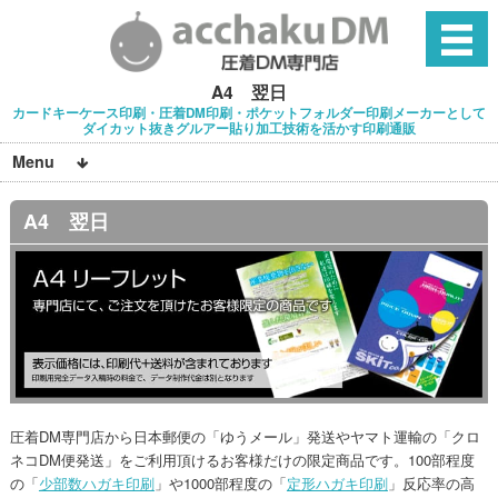
A4 翌日
カードキーケース印刷・圧着DM印刷・ポケットフォルダー印刷メーカーとして
ダイカット抜きグルアー貼り加工技術を活かす印刷通販
Menu
A4 翌日
圧着DM専門店から日本郵便の「ゆうメール」発送やヤマト運輸の「クロ
ネコDM便発送」をご利用頂けるお客様だけの限定商品です。100部程度
の「
少部数ハガキ印刷
」や1000部程度の「
定形ハガキ印刷
」反応率の高