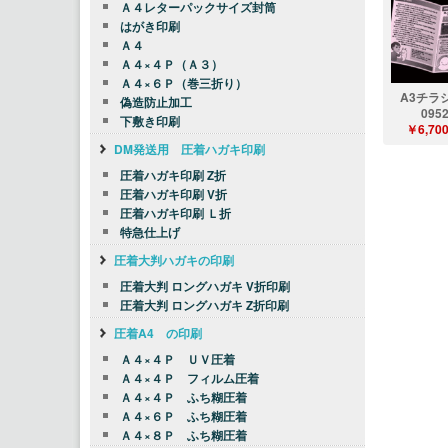
Ａ４レターパックサイズ封筒
はがき印刷
Ａ４
Ａ４×４Ｐ（Ａ３）
Ａ４×６Ｐ（巻三折り）
A3チラ
偽造防止加工
095
下敷き印刷
￥6,70
DM発送用 圧着ハガキ印刷
圧着ハガキ印刷 Z折
圧着ハガキ印刷 V折
圧着ハガキ印刷 Ｌ折
特急仕上げ
圧着大判ハガキの印刷
圧着大判 ロングハガキ V折印刷
圧着大判 ロングハガキ Z折印刷
圧着A4 の印刷
Ａ４×４Ｐ ＵＶ圧着
Ａ４×４Ｐ フィルム圧着
Ａ４×４Ｐ ふち糊圧着
Ａ４×６Ｐ ふち糊圧着
Ａ４×８Ｐ ふち糊圧着