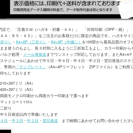
門店で、「圧着ＤＭ（ハガキ・封書・Ａ４）」 「封筒印刷（OPP・紙）」
Ａ４・Ｂ５・Ａ５）」をご注文のお客様だけに限定の商品です。ハガキサイ
二折り）
・
A4×6P（三折り）
・
A4×8P（中綴じ）
を100部から最高品質のオ
まま使うのもよし、長３封筒に入るように三折加工もよし、カラー印刷から
バルク処理・
メール便発送
までワンストップ対応しております。またA4×4
スケジュールにあわせて中５日・中４日・中３日・中２日・翌日発送のスケジ
、専用の
「テンプレート」
（A4×4Pリーフレット ZIPファイル）をご利
待ちしております
10×297ミリ（A4）
20×297ミリ（A3）
両面モノクロ印刷から両面カラー印刷まで選べます
マットコート110ｋ
二折り
中５日発送以内で準備いたします
４日
・
中３日
・
中２日
・
翌日発送
まで納期にあわせてお問い合わせくださ