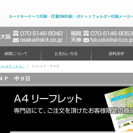
カードキーケース印刷・圧着DM印刷・ポケットフォルダー印刷メーカ
納期について
お支払い方法
資料請求
Ａ４×４Ｐ（Ａ３）
>
Ａ４×４Ｐ 中９日
４Ｐ 中９日