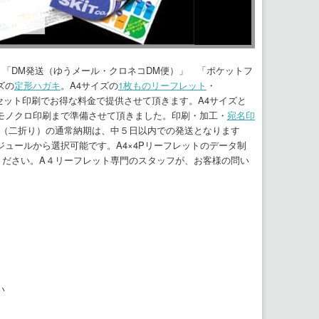
 「DM発送（ゆうメール・クロネコDM便）」 「ポケットフ
ズの
定形ハガキ
。A4サイズの
1枚ものリーフレット
・
フセット印刷でお得な料金で提供させて頂きます。A4サイズと
モノクロ印刷まで準備させて頂きました。印刷・加工・
宛名印
Ｐ（二折り）の通常納期は、中５日以内での発送となります
ュールから選択可能です。A4×4Pリーフレットのデータ制
用ください。A４リーフレット専門のスタッフが、お客様の問い
い