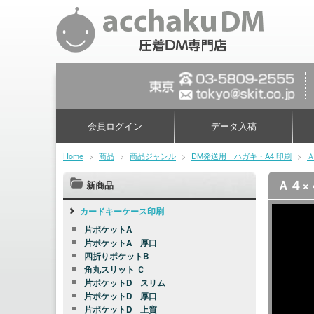
会員ログイン
データ入稿
Home
>
商品
>
商品ジャンル
>
DM発送用 ハガキ・A4 印刷
>
Ａ４×
新商品
カードキーケース印刷
片ポケットA
片ポケットA 厚口
四折りポケットB
角丸スリット Ｃ
片ポケットD スリム
片ポケットD 厚口
片ポケットD 上質