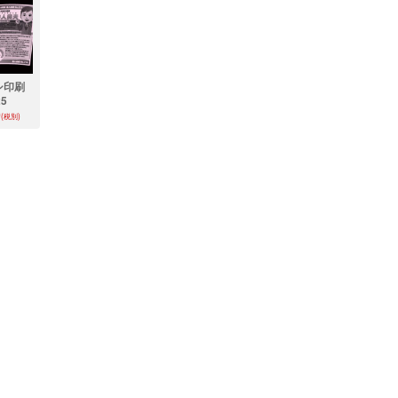
シ印刷
25
0
(税別)