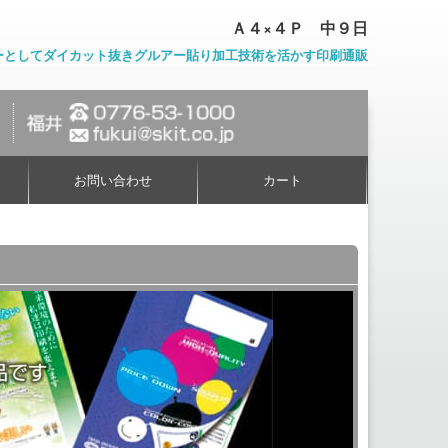
Ａ４×４Ｐ 中９日
ーとしてダイカット抜きグルアー貼り加工技術を活かす印刷通販
お問い合わせ
カート