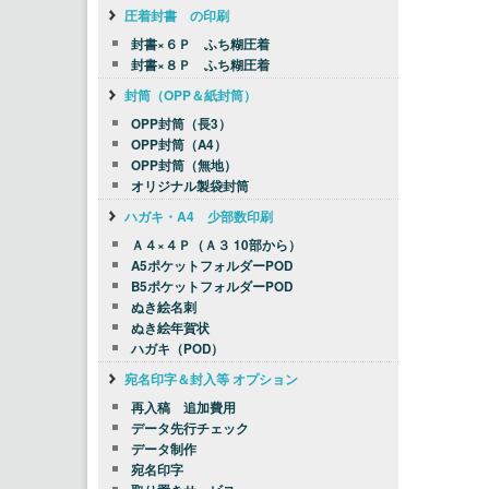
圧着封書 の印刷
封書×６Ｐ ふち糊圧着
封書×８Ｐ ふち糊圧着
封筒（OPP＆紙封筒）
OPP封筒（長3）
OPP封筒（A4）
OPP封筒（無地）
オリジナル製袋封筒
ハガキ・A4 少部数印刷
Ａ４×４Ｐ（Ａ３ 10部から）
A5ポケットフォルダーPOD
B5ポケットフォルダーPOD
ぬき絵名刺
ぬき絵年賀状
ハガキ（POD）
宛名印字＆封入等 オプション
再入稿 追加費用
データ先行チェック
データ制作
宛名印字