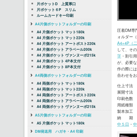
片ポケットD 上質厚口
片ポケット６P スリム
ルームカードキー印刷
A4片側ポケットフォルダーの印刷
圧着DM専
A4 片側ポケット マット180k
ォルダー（
A4 片側ポケット マット220k
A4×4P（
A4 片側ポケット アートポスト220k
して、その
A4 片側ポケット アラベール200k
A4 片側ポケット ヴァンヌーボ215k
字
・割引用
A4 片側ポケット 4P本文付
が、必要な
A4 片側ポケット 8P本文付
作の際には
合わせをお
A4両側ポケットフォルダーの印刷
A4 両側ポケット マット180k
仕上寸法 2
A4 両側ポケット マット220k
展開寸法 4
A4 両側ポケット アートポスト220k
印刷色数 
A4 両側ポケット アラベール200k
用紙種類 
A4 両側ポケット ヴァンヌーボ215k
製本加工 
A5片側ポケットフォルダーの印刷
納 期 
A5 片側ポケット マット180k
中５日
・
中
DM発送用 ハガキ・A4 印刷