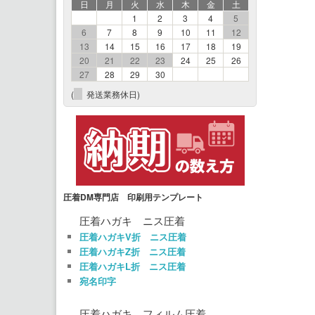
日
月
火
水
木
金
土
1
2
3
4
5
6
7
8
9
10
11
12
13
14
15
16
17
18
19
20
21
22
23
24
25
26
27
28
29
30
(
発送業務休日)
圧着DM専門店 印刷用テンプレート
圧着ハガキ ニス圧着
圧着ハガキV折 ニス圧着
圧着ハガキZ折 ニス圧着
圧着ハガキL折 ニス圧着
宛名印字
圧着ハガキ フィルム圧着