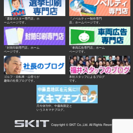
「選挙ポスター専門店」ホ
「ノベルティー制作専門
ームページです。
店」ホームページです。
「封筒印刷専門店」ホーム
「車両広告専門店」ホーム
ページです。
ページです。
ゴルフ・自転車・山登りが
本社スタッフによるブログ
趣味の社長ブログです。
です。
只今休刊中。中藤島限定と
いうスキマチブログ。
Copyright ©
SKiT Co.,Ltd.
All Rights Reserved.