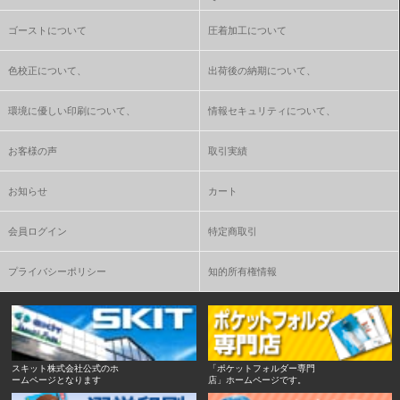
ゴーストについて
圧着加工について
色校正について、
出荷後の納期について、
環境に優しい印刷について、
情報セキュリティについて、
お客様の声
取引実績
お知らせ
カート
会員ログイン
特定商取引
プライバシーポリシー
知的所有権情報
スキット株式会社公式のホ
「ポケットフォルダー専門
ームページとなります
店」ホームページです。