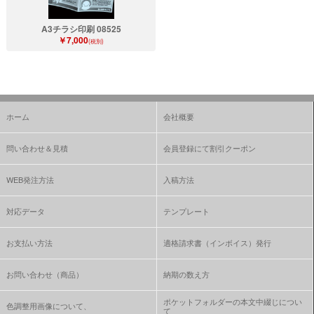
A3チラシ印刷 08525
￥7,000
(税別)
ホーム
会社概要
問い合わせ＆見積
会員登録にて割引クーポン
WEB発注方法
入稿方法
対応データ
テンプレート
お支払い方法
適格請求書（インボイス）発行
お問い合わせ（商品）
納期の数え方
ポケットフォルダーの本文中綴じについ
色調整用画像について、
て