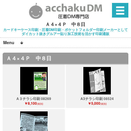
Ａ４×４Ｐ 中８日
カードキーケース印刷・圧着DM印刷・ポケットフォルダー印刷メーカーとして
ダイカット抜きグルアー貼り加工技術を活かす印刷通販
Menu
Ａ４×４Ｐ 中８日
A３チラシ印刷 08269
A3チラシ印刷 08524
￥8,100
￥5,000
(税別)
(税別)