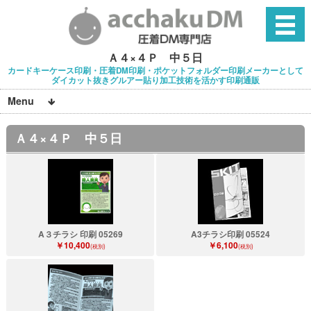
Ａ４×４Ｐ 中５日
カードキーケース印刷・圧着DM印刷・ポケットフォルダー印刷メーカーとして
ダイカット抜きグルアー貼り加工技術を活かす印刷通販
Menu
Ａ４×４Ｐ 中５日
A３チラシ 印刷 05269
A3チラシ印刷 05524
￥10,400
￥6,100
(税別)
(税別)