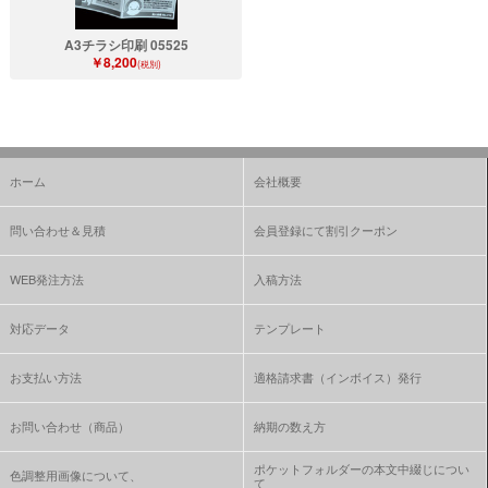
A3チラシ印刷 05525
￥8,200
(税別)
ホーム
会社概要
問い合わせ＆見積
会員登録にて割引クーポン
WEB発注方法
入稿方法
対応データ
テンプレート
お支払い方法
適格請求書（インボイス）発行
お問い合わせ（商品）
納期の数え方
ポケットフォルダーの本文中綴じについ
色調整用画像について、
て