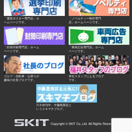
「選挙ポスター専門店」ホ
「ノベルティー制作専門
ームページです。
店」ホームページです。
「封筒印刷専門店」ホーム
「車両広告専門店」ホーム
ページです。
ページです。
ゴルフ・自転車・山登りが
本社スタッフによるブログ
趣味の社長ブログです。
です。
只今休刊中。中藤島限定と
いうスキマチブログ。
Copyright ©
SKiT Co.,Ltd.
All Rights Reserved.