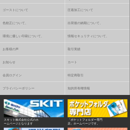
ゴーストについて
圧着加工について
色校正について、
出荷後の納期について、
環境に優しい印刷について、
情報セキュリティについて、
お客様の声
取引実績
お知らせ
カート
会員ログイン
特定商取引
プライバシーポリシー
知的所有権情報
スキット株式会社公式のホ
「ポケットフォルダー専門
ームページとなります
店」ホームページです。