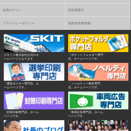
会員ログイン
特定商取引
プライバシーポリシー
知的所有権情報
スキット株式会社公式のホ
「ポケットフォルダー専門
ームページとなります
店」ホームページです。
「選挙ポスター専門店」ホ
「ノベルティー制作専門
ームページです。
店」ホームページです。
「封筒印刷専門店」ホーム
「車両広告専門店」ホーム
ページです。
ページです。