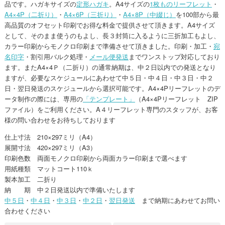
品です。ハガキサイズの
定形ハガキ
。A4サイズの
1枚ものリーフレット
・
A4×4P（二折り）
・
A4×6P（三折り）
・
A4×8P（中綴じ）
を100部から最
高品質のオフセット印刷でお得な料金で提供させて頂きます。A4サイズ
として、そのまま使うのもよし、長３封筒に入るように三折加工もよし、
カラー印刷からモノクロ印刷まで準備させて頂きました。印刷・加工・
宛
名印字
・割引用バルク処理・
メール便発送
までワンストップ対応しており
ます。またA4×4Ｐ（二折り）の通常納期は、中２日以内での発送となり
ますが、必要なスケジュールにあわせて中５日・中４日・中３日・中２
日・翌日発送のスケジュールから選択可能です。A4×4Pリーフレットのデ
ータ制作の際には、専用の
「テンプレート」
（A4×4Pリーフレット ZIP
ファイル）をご利用ください。A４リーフレット専門のスタッフが、お客
様の問い合わせをお待ちしております
仕上寸法 210×297ミリ（A4）
展開寸法 420×297ミリ（A3）
印刷色数 両面モノクロ印刷から両面カラー印刷まで選べます
用紙種類 マットコート110ｋ
製本加工 二折り
納 期 中２日発送以内で準備いたします
中５日
・
中４日
・
中３日
・
中２日
・
翌日発送
まで納期にあわせてお問い
合わせください