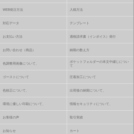
WEB発注方法
入稿方法
対応データ
テンプレート
お支払い方法
適格請求書（インボイス）発行
お問い合わせ（商品）
納期の数え方
ポケットフォルダーの本文中綴じについ
色調整用画像について、
て
ゴーストについて
圧着加工について
色校正について、
出荷後の納期について、
環境に優しい印刷について、
情報セキュリティについて、
お客様の声
取引実績
お知らせ
カート