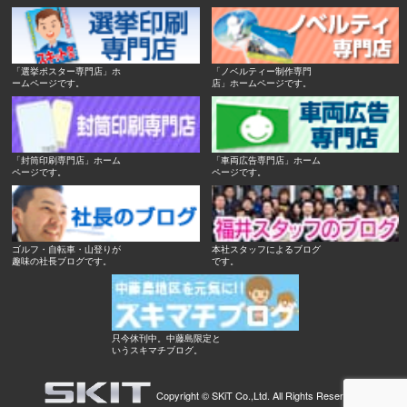
「選挙ポスター専門店」ホ
「ノベルティー制作専門
ームページです。
店」ホームページです。
「封筒印刷専門店」ホーム
「車両広告専門店」ホーム
ページです。
ページです。
ゴルフ・自転車・山登りが
本社スタッフによるブログ
趣味の社長ブログです。
です。
只今休刊中。中藤島限定と
いうスキマチブログ。
Copyright ©
SKiT Co.,Ltd.
All Rights Reserved.