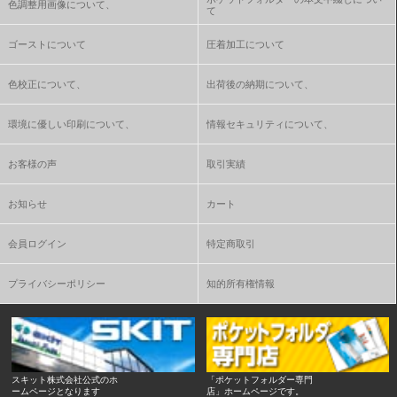
色調整用画像について、
て
ゴーストについて
圧着加工について
色校正について、
出荷後の納期について、
環境に優しい印刷について、
情報セキュリティについて、
お客様の声
取引実績
お知らせ
カート
会員ログイン
特定商取引
プライバシーポリシー
知的所有権情報
スキット株式会社公式のホ
「ポケットフォルダー専門
ームページとなります
店」ホームページです。