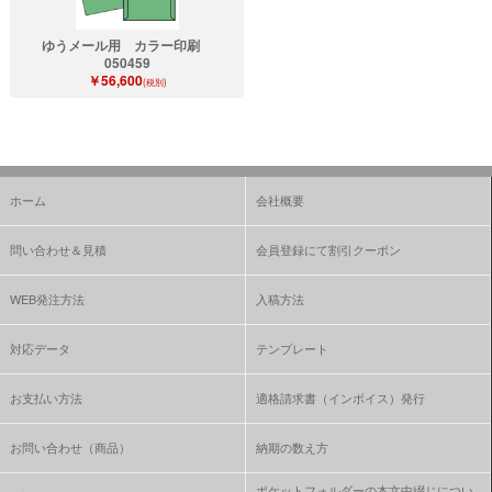
ゆうメール用 カラー印刷
050459
￥56,600
(税別)
ホーム
会社概要
問い合わせ＆見積
会員登録にて割引クーポン
WEB発注方法
入稿方法
対応データ
テンプレート
お支払い方法
適格請求書（インボイス）発行
お問い合わせ（商品）
納期の数え方
ポケットフォルダーの本文中綴じについ