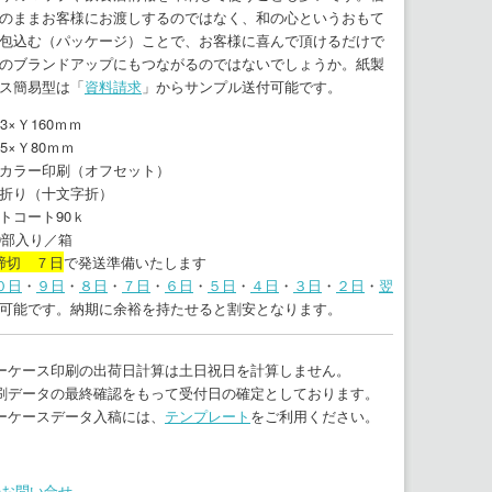
のままお客様にお渡しするのではなく、和の心というおもて
包込む（パッケージ）ことで、お客様に喜んで頂けるだけで
のブランドアップにもつながるのではないでしょうか。紙製
ス簡易型は「
資料請求
」からサンプル送付可能です。
3×Ｙ160ｍｍ
5×Ｙ80ｍｍ
カラー印刷（オフセット）
折り（十文字折）
コート90ｋ
0部入り／箱
締切 ７日
で発送準備いたします
０日
・
９日
・
８日
・
７日
・
６日
・
５日
・
４日
・
３日
・
２日
・
翌
可能です。納期に余裕を持たせると割安となります。
ーケース印刷の出荷日計算は土日祝日を計算しません。
刷データの最終確認をもって受付日の確定としております。
ーケースデータ入稿には、
テンプレート
をご利用ください。
のお問い合せ