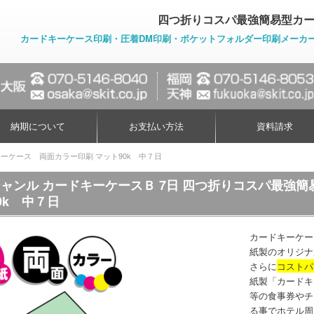
四つ折りコスパ最強簡易型カー
カードキーケース印刷・圧着DM印刷・ポケットフォルダー印刷メーカ
納期について
お支払い方法
資料請求
ーケース 両面カラー印刷 マット90k 中７日
ャンル カードキーケースＢ 7日 四つ折りコスパ最強
0k 中７日
カードキーケー
紙製のオリジナ
さらに
コストパ
紙製「カードキ
等の食事券やチ
る事でホテル周