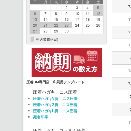
日
月
火
水
木
金
土
7
1
2
3
4
5
6
7
8
9
10
11
12
7
13
14
15
16
17
18
19
20
21
22
23
24
25
26
27
28
29
30
7
(
発送業務休日)
7
7
圧着DM専門店 印刷用テンプレート
7
圧着ハガキ ニス圧着
圧着ハガキV折 ニス圧着
圧着ハガキZ折 ニス圧着
圧着ハガキL折 ニス圧着
宛名印字
7
圧着ハガキ フィルム圧着