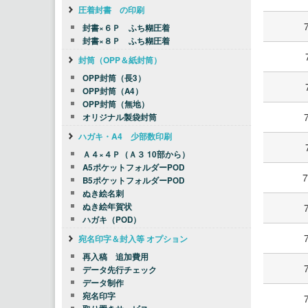
圧着封書 の印刷
封書×６Ｐ ふち糊圧着
封書×８Ｐ ふち糊圧着
封筒（OPP＆紙封筒）
OPP封筒（長3）
OPP封筒（A4）
OPP封筒（無地）
オリジナル製袋封筒
ハガキ・A4 少部数印刷
Ａ４×４Ｐ（Ａ３ 10部から）
A5ポケットフォルダーPOD
B5ポケットフォルダーPOD
ぬき絵名刺
ぬき絵年賀状
ハガキ（POD）
宛名印字＆封入等 オプション
再入稿 追加費用
データ先行チェック
データ制作
宛名印字