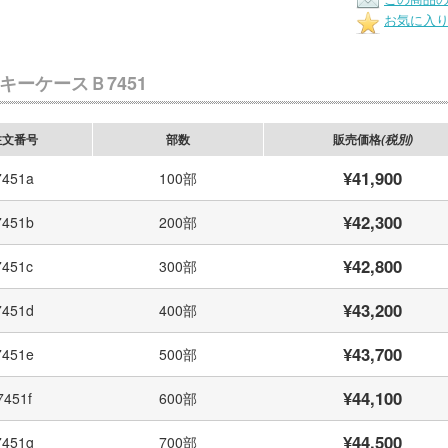
お気に入
キーケースＢ7451
注文番号
部数
販売価格
(税別)
¥41,900
7451a
100部
¥42,300
7451b
200部
¥42,800
7451c
300部
¥43,200
7451d
400部
¥43,700
7451e
500部
¥44,100
7451f
600部
¥44,500
7451g
700部