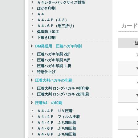
Ａ４レターパックサイズ封筒
はがき印刷
Ａ４
Ａ４×４Ｐ（Ａ３）
カード
Ａ４×６Ｐ（巻三折り）
偽造防止加工
下敷き印刷
DM発送用 圧着ハガキ印刷
圧着ハガキ印刷 Z折
圧着ハガキ印刷 V折
圧着ハガキ印刷 Ｌ折
特急仕上げ
圧着大判ハガキの印刷
圧着大判 ロングハガキ V折印刷
圧着大判 ロングハガキ Z折印刷
圧着A4 の印刷
Ａ４×４Ｐ ＵＶ圧着
Ａ４×４Ｐ フィルム圧着
Ａ４×４Ｐ ふち糊圧着
Ａ４×６Ｐ ふち糊圧着
Ａ４×８Ｐ ふち糊圧着