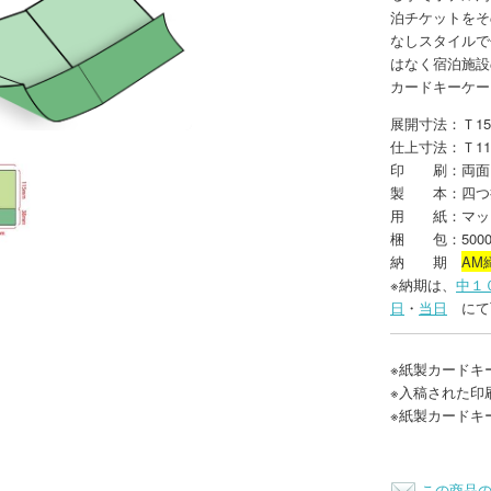
泊チケットをそ
なしスタイルで
はなく宿泊施設
カードキーケー
展開寸法：Ｔ15
仕上寸法：Ｔ11
印 刷：両面
製 本：四つ
用 紙：マット
梱 包：500
納 期
AM
※納期は、
中１
日
・
当日
にて
※紙製カードキ
※入稿された印
※紙製カードキ
この商品