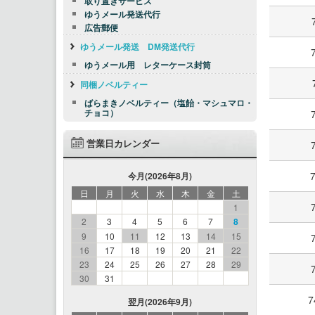
取り置きサービス
ゆうメール発送代行
広告郵便
ゆうメール発送 DM発送代行
ゆうメール用 レターケース封筒
同梱ノベルティー
ばらまきノベルティー（塩飴・マシュマロ・
チョコ）
営業日カレンダー
今月(2026年8月)
日
月
火
水
木
金
土
1
2
3
4
5
6
7
8
9
10
11
12
13
14
15
16
17
18
19
20
21
22
23
24
25
26
27
28
29
30
31
7
翌月(2026年9月)