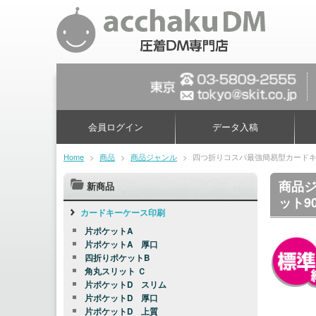
会員ログイン
データ入稿
Home
>
商品
>
商品ジャンル
>
四つ折りコスパ最強簡易型カードキ
商品ジ
新商品
ット9
カードキーケース印刷
片ポケットA
片ポケットA 厚口
四折りポケットB
角丸スリット Ｃ
片ポケットD スリム
片ポケットD 厚口
片ポケットD 上質