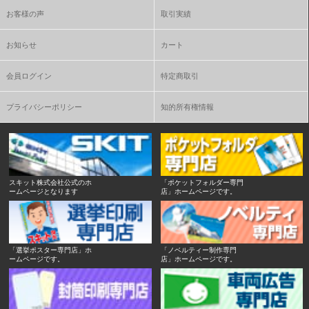
お客様の声
取引実績
お知らせ
カート
会員ログイン
特定商取引
プライバシーポリシー
知的所有権情報
スキット株式会社公式のホ
「ポケットフォルダー専門
ームページとなります
店」ホームページです。
「選挙ポスター専門店」ホ
「ノベルティー制作専門
ームページです。
店」ホームページです。