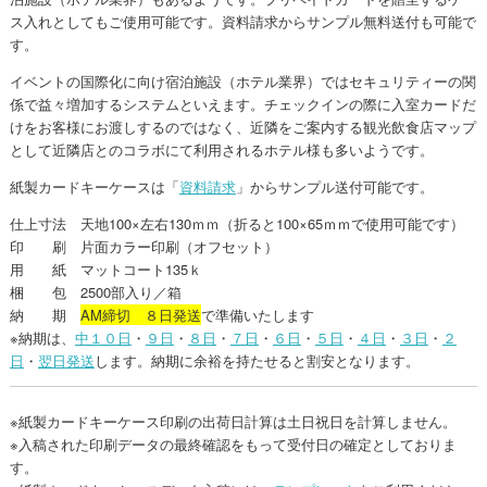
ス入れとしてもご使用可能です。資料請求からサンプル無料送付も可能で
す。
イベントの国際化に向け宿泊施設（ホテル業界）ではセキュリティーの関
係で益々増加するシステムといえます。チェックインの際に入室カードだ
けをお客様にお渡しするのではなく、近隣をご案内する観光飲食店マップ
として近隣店とのコラボにて利用されるホテル様も多いようです。
紙製カードキーケースは「
資料請求
」からサンプル送付可能です。
仕上寸法 天地100×左右130ｍｍ（折ると100×65ｍｍで使用可能です）
印 刷 片面カラー印刷（オフセット）
用 紙 マットコート135ｋ
梱 包 2500部入り／箱
納 期
AM締切 ８日発送
で準備いたします
※納期は、
中１０日
・
９日
・
８日
・
７日
・
６日
・
５日
・
４日
・
３日
・
２
日
・
翌日発送
します。納期に余裕を持たせると割安となります。
※紙製カードキーケース印刷の出荷日計算は土日祝日を計算しません。
※入稿された印刷データの最終確認をもって受付日の確定としておりま
す。