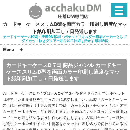
カードキーケーススリムD型を両面カラー印刷し適度なマッ
ト紙印刷加工し７日発送します
カードキーケース印刷・圧着DM印刷・ポケットフォルダー印刷メーカーとして
ダイカット抜きグルアー貼り加工技術を活かす印刷通販
Menu
カードキーケースD 7日 商品ジャンル カードキー
ケーススリムD型を両面カラー印刷し適度なマッ
ト紙印刷加工し７日発送します
カードキーケースDタイプは、Aタイプを小型化させることで、ポケット
は維持したまま価格を抑えることに成功しました。紙製「カードキーケー
ス」は、宿泊施設（ホテル業界）では「カード入れ・チケット入れ・客室
カードキーホルダー」とも言われます。中面のポケット部分には入室用カ
ードキーが差し込めるように作られております。入室用カードキー以外に
も割引クーポン券やイベント情報をポケットに差し込んで使われている宿
泊施設（ホテル業界）もあるようです。プリペイドカードを贈呈するケー