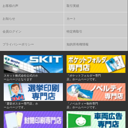
お客様の声
取引実績
お知らせ
カート
会員ログイン
特定商取引
プライバシーポリシー
知的所有権情報
スキット株式会社公式のホ
「ポケットフォルダー専門
ームページとなります
店」ホームページです。
「選挙ポスター専門店」ホ
「ノベルティー制作専門
ームページです。
店」ホームページです。