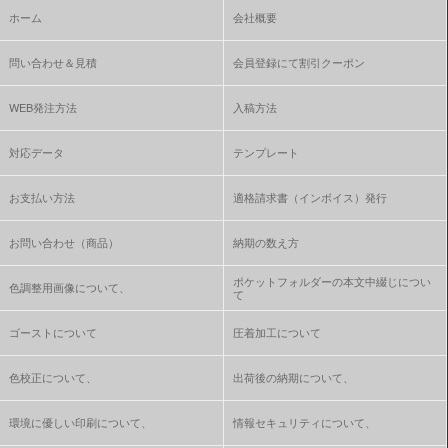
ホーム
会社概要
問い合わせ＆見積
会員登録にて割引クーポン
WEB発注方法
入稿方法
対応データ
テンプレート
お支払い方法
適格請求書（インボイス）発行
お問い合わせ（商品）
納期の数え方
ポケットフォルダーの本文中綴じについ
色調整用画像について、
て
ゴーストについて
圧着加工について
色校正について、
出荷後の納期について、
環境に優しい印刷について、
情報セキュリティについて、