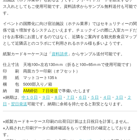
ス入れとしてもご使用可能です。資料請求からサンプル無料送付も可能で
す。
イベントの国際化に向け宿泊施設（ホテル業界）ではセキュリティーの関
係で益々増加するシステムといえます。チェックインの際に入室カードだ
けをお客様にお渡しするのではなく、近隣をご案内する観光飲食店マップ
として近隣店とのコラボにて利用されるホテル様も多いようです。
紙製カードキーケースは「
資料請求
」からサンプル送付可能です。
仕上寸法 天地100×左右130ｍｍ（折ると100×65ｍｍで使用可能です）
印 刷 両面カラー印刷（オフセット）
用 紙 マットコート135ｋ
梱 包 5000部入り／箱
納 期
AM締切 ７日発送
で準備いたします
※納期は、
中１０日
・
９日
・
８日
・
７日
・
６日
・
５日
・
４日
・
３日
・
２
日
・
翌日発送
可能です。納期に余裕を持たせると割安となります。
※紙製カードキーケース印刷の出荷日計算は土日祝日を計算しません。
※入稿された印刷データの最終確認をもって受付日の確定としておりま
す。